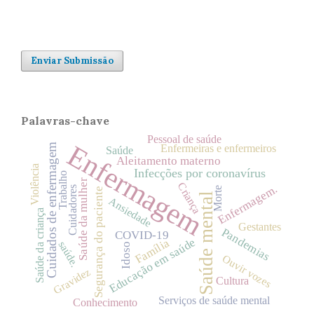
Enviar Submissão
Palavras-chave
Pessoal de saúde
Enfermagem
Cuidados de enfermagem
Enfermeiras e enfermeiros
Saúde
Aleitamento materno
Violência
Infecções por coronavírus
Trabalho
Saúde da mulher
Criança
Enfermagem.
Cuidadores
Morte
Segurança do paciente
Saúde mental
Ansiedade
Saúde da criança
Gestantes
Pandemias
COVID-19
Educação em saúde
Família
saúde.
Idoso
Ouvir vozes
Gravidez
Cultura
Serviços de saúde mental
Conhecimento