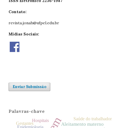
ISSN Eletrônico 2236-1987
Contato:
revista.jonah@ufpel.edu.br
Mídias Sociais:
Enviar Submissão
Palavras-chave
Saúde do trabalhador
Hospitais
Gestantes
Aleitamento materno
Epidemiologia