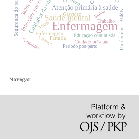
Infecções por coronavírus
Cuidados de enfermagem
Segurança do paciente
Idoso
Atenção primária à saúde
Saúde
saúde.
Gravidez
Saúde mental
Trabalho
Enfermagem
Morte
Pandemias
Enfermagem.
Educação continuada
Criança
Família
Gestantes
Cuidado pré-natal
Período pós-parto
Navegar