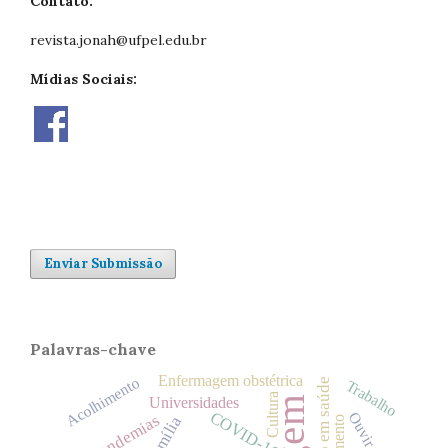
Contato:
revista.jonah@ufpel.edu.br
Mídias Sociais:
Enviar Submissão
Palavras-chave
Enfermagem obstétrica
Acolhimento
Educação em saúde
Trabalho
Cultura
Universidades
COVID-19
Ouvir vozes
Pandemias
Família