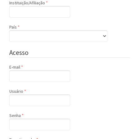
Obrigatório
Instituição/Afiliação
*
Obrigatório
País
*
Acesso
Obrigatório
E-mail
*
Obrigatório
Usuário
*
Obrigatório
Senha
*