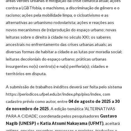
áreas verdes urbanas e mitigação da crise climática atual; ações
contra a LGBTfobia, o machismo, a discriminação de gênero e o
racismo; ações pela mobilidade limpa, o cicloativismo e as
alternativas ao urbanismo rodoviarista; ações e reações aos
novos mecanismos de (re)produção do espaço urbano; novas
leituras sobre o direito à cidade no século XXI; os saberes
ancestrais no enfrentamento das crises urbanas atuais; as
diversas formas de habitar a cidade e as lutas por moradia social;
leituras decoloniais do espaço urbano; práticas urbanas
insurgentes no(s) centro(s) e na(s) periferia(s); cidades e
territórios em disputa.
A submissão de trabalhos inéditos deverá ser feita pelo sistema
https://periodicos.ufpel.edu.br/index.php/pixo/index, com
cadastro prévio como autor, entre
04 de agosto de 2025 a 30
de novembro de 2025
. A edição temática 'ALTERNATIVAS
PARA A CIDADE', coordenada pelos pesquisadores
Gustavo
Nagib (UNESP)
e
Katia Atsumi Nakayama (UFMT)
, aceitará
artigos, ensaios, resenhas, processos e projetos, traduções e