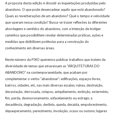
A proposta desta edição é discutir as inquietações produzidas pelo
abandono. O que pode desencadear aquilo que está abandonado?
Quais as reverberações de um abandono? Qual o tempo e velocidade
que operam nessa condição? Busca-se trazer reflexões às diferentes
abordagens e sentidos do abandono, com a intenção de instigar
caminhos que possibilitem revelar determinadas práticas, ações e
medidas que dizibilizem potências para a construção do
conhecimento em diversas áreas.
Neste número da PIXO queremos publicar trabalhos que tratem da
diversidade de temas que atravessam as “ARQUITETURAS DO
ABANDONO” na contemporaneidade, que acabam por
complementar o verbo “abandonar”: edificações, espaços livres,
bairros, cidades, etc. nas mais diversas escalas; ruínas, destruição,
devastação, derrocada, colapso, aniquilamento, extinção, extermínio,
fim, perda, desmoronamento, esfacelamento ou estrago; a
decadência, degradação, declínio, queda, decaída, empobrecimento,
depauperamento, perecimento, involução, ocaso ou outono; lugares