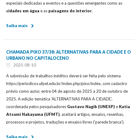
especiais dedicadas a eventos e a questões emergentes como as
cidades em água
e as
paisagens do interior
.
Saiba mais
CHAMADA PIXO 37/38: ALTERNATIVAS PARA A CIDADE E O
URBANO NO CAPITALOCENO
2025-08-10
A submissão de trabalhos inéditos deverá ser feita pelo sistema
https://periodicos.ufpel.edu.br/index.php/pixo/index, com cadastro
prévio como autor, entre 04 de agosto de 2025 a 20 de outubro de
2025. A edição temática 'ALTERNATIVAS PARA A CIDADE',
coordenada pelos pesquisadores
Gustavo Nagib (UNESP)
e
Katia
Atsumi Nakayama (UFMT)
, aceitará artigos, ensaios, resenhas,
processos e projetos, traduções e ensaios livres ('parede branca').
Saiba mais