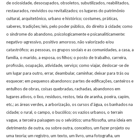
de ociosidade, desocupados, obsoletos, subutilizados, reabilitados,
restaurados, revividos ou revitalizados; os lugares do patrimônio
cultural, arquitetônico, urbano e histórico; costumes, práticas,
saberes, tradições; leis, pelo poder público, do direito à cidade; como
o síndrome do abandono, psicologicamente e psicanaliticamente:
negativo-agressivo, positivo amoroso, não valorizado e/ou
catastrófico; as pessoas, os grupos sociais e as comunidades, a casa, a
família, o marido, a esposa, os filhos; o posto de trabalho, carreira,
profissão, ocupação, atividade, serviço; como viajar, deslocar-se de
um lugar para outro, errar, deambular, caminhar, deixar para trás ou
esquecer; em pequenos abandonos: partes de edificações, canteiros e
entulhos de obras, coisas quebradas, rachadas, abandonos em
lugares ativos, o lixo, resíduos, restos, teia de aranha, poeira, capim,
etc.; as áreas verdes, a arborização, os cursos d’água, os banhados na
cidade; o rural, o campo, o bucólico; os vazios urbanos, o terrain
vague, a terceira paisagem ou o selvático; uma filosofia, uma ideia em
detrimento de outra, ou sobre outra, conceitos, um fazer projeto ou
uma teoria; um registro, um texto, um livro, uma fotografia, um