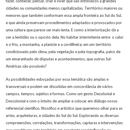
fazer, conhecer, pensar, criar e viver que são intrínsecos a grandes
cidades ou comunidades menos capitalizadas. Territórios maiores ou
menores que também conformam essa ampla fronteira ao Sul do Sul,
e que ainda preservam procedimentos adaptados e provocados por
uma cultura que parece ser mais lenta. E como a interiorização dá a
ver a lentidão ou o oposto dela. No habitar intermitente entre o calor
e o frio, a montanha, a planície e a cordilheira; em um território
condicionado pelo clima, pela vegetação e pela topografia, palco de
um emaranhado de disputas e acontecimentos, que outras Sul-
Américas são possíveis?
As possibilidades esboçadas por essa temática são amplas e
transversais e podem ser discutidas em concordância de vários
campos, tempos, sujeitos e formas. Como um gesto Decolonial e
Descolonial e com o intuito de ampliar e colocar em diálogo nosso
referencial científico, filosófico e artístico que queremos olhar para as
artes, arquiteturas, e cidades do Sul do Sul. Explorando as diversas
compreensões, correlações, transformações, capturas e intervenções
que constituem este território em constante ressignificação na