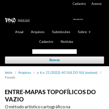
Cadastro
Acesso
Atual
Arquivos
Submissões
Sobre
Cadastro
Notícias
Buscar
Início
/
Arquivos
/
v. 6 n. 21 (2022): AO SUL DO SUL (outono)
/
Parede
ENTRE-MAPAS TOPOFÍLICOS DO
VAZIO
O método artístico cartográfico na