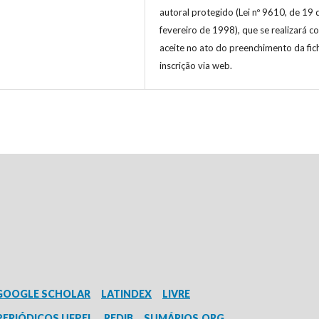
autoral protegido (Lei nº 9610, de 19 
fevereiro de 1998), que se realizará c
aceite no ato do preenchimento da fic
inscrição via web.
GOOGLE SCHOLAR
LATINDEX
LIVRE
PERIÓDICOS UFPEL
REDIB
SUMÁRIOS.ORG