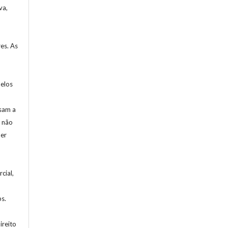
va,
es. As
pelos
ssam a
, não
uer
cial,
s.
ireito