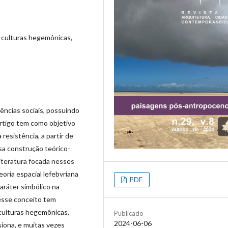
, culturas hegemônicas,
ncias sociais, possuindo
artigo tem como objetivo
resistência, a partir de
sa construção teórico-
 literatura focada nesses
eoria espacial lefebvriana
PDF
aráter simbólico na
esse conceito tem
culturas hegemônicas,
Publicado
2024-06-06
iona, e muitas vezes