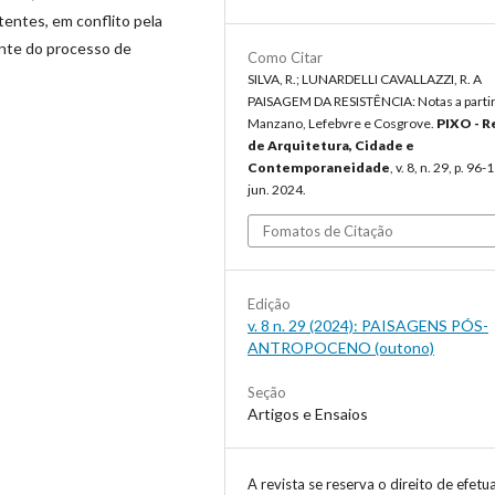
tentes, em conflito pela
ante do processo de
Como Citar
SILVA, R.; LUNARDELLI CAVALLAZZI, R. A
PAISAGEM DA RESISTÊNCIA: Notas a partir
Manzano, Lefebvre e Cosgrove.
PIXO - R
de Arquitetura, Cidade e
Contemporaneidade
, v. 8, n. 29, p. 96-
jun. 2024.
Fomatos de Citação
Edição
v. 8 n. 29 (2024): PAISAGENS PÓS-
ANTROPOCENO (outono)
Seção
Artigos e Ensaios
A revista se reserva o direito de efetu