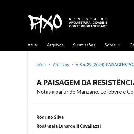
Atual
Arquivos
Submissões
Sobre
Ca
Início
/
Arquivos
/
v. 8 n. 29 (2024): PAISAGENS
A PAISAGEM DA RESISTÊNC
Notas a partir de Manzano, Lefebvre e C
Rodrigo Silva
Rosângela Lunardelli Cavallazzi