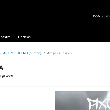
dastro
Notícias
 PÓS- ANTROPOCENO (outono)
/
Artigos e Ensaios
IA
osgrove