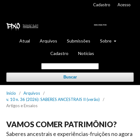
Cadastro
Acesso
Atual
Arquivos
Submissões
Sobre
Cadastro
Notícias
Buscar
Início
/
Arquivos
/
v. 10 n. 36 (2026): SABERES ANCESTRAIS II (verão)
/
Artigos e Ensaios
VAMOS COMER PATRIMÔNIO?
Saberes ancestrais e experiências-fruições no agora