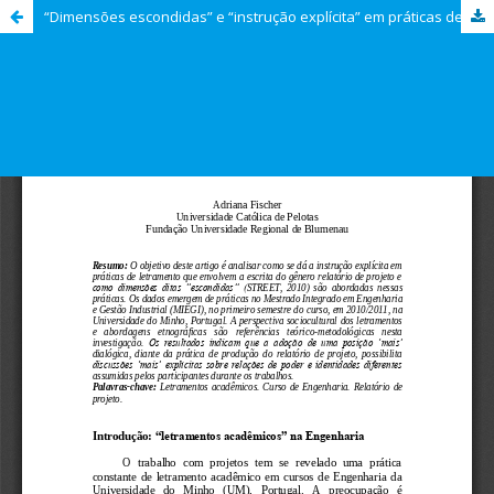
“Dimensões escondidas” e “instrução explícita” em práticas de letramento acadêmico