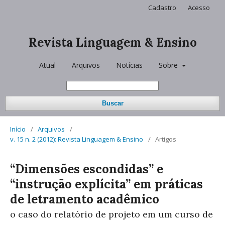
Cadastro
Acesso
Revista Linguagem & Ensino
Atual
Arquivos
Notícias
Sobre
Buscar
Início
/
Arquivos
/
v. 15 n. 2 (2012): Revista Linguagem & Ensino
/
Artigos
“Dimensões escondidas” e
“instrução explícita” em práticas
de letramento acadêmico
o caso do relatório de projeto em um curso de