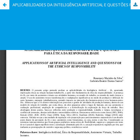
APLICABILIDADES DA INTELIGÊNCIA ARTIFICIAL E QUESTÕES PARA ÉTICA DA RESPONSABILIDADE