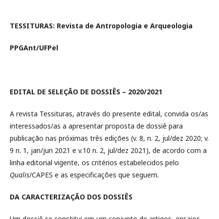
TESSITURAS: Revista de Antropologia e Arqueologia
PPGAnt/UFPel
EDITAL DE SELEÇÃO DE DOSSIÊS – 2020/2021
A revista Tessituras, através do presente edital, convida os/as
interessados/as a apresentar proposta de dossiê para
publicação nas próximas três edições (v. 8, n. 2, jul/dez 2020; v.
9 n. 1, jan/jun 2021 e v.10 n. 2, jul/dez 2021), de acordo com a
linha editorial vigente, os critérios estabelecidos pelo
Qualis
/CAPES e as especificações que seguem.
DA CARACTERIZAÇÃO DOS DOSSIÊS
Um dossiê se constitui em um conjunto de artigos, ensaios,