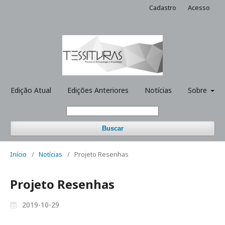
Cadastro
Acesso
Edição Atual
Edições Anteriores
Notícias
Sobre
Buscar
Início
/
Notícias
/
Projeto Resenhas
Projeto Resenhas
2019-10-29