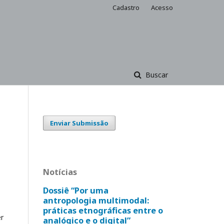
Cadastro
Acesso
Buscar
Enviar Submissão
Notícias
Dossiê “Por uma
antropologia multimodal:
práticas etnográficas entre o
er
analógico e o digital”