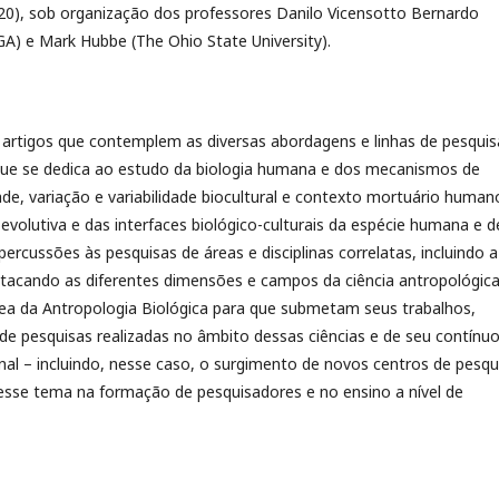
20), sob organização dos professores Danilo Vicensotto Bernardo
) e Mark Hubbe (The Ohio State University).
 artigos que contemplem as diversas abordagens e linhas de pesquis
que se dedica ao estudo da biologia humana e dos mecanismos de
ade, variação e variabilidade biocultural e contexto mortuário human
volutiva e das interfaces biológico-culturais da espécie humana e d
rcussões às pesquisas de áreas e disciplinas correlatas, incluindo a
stacando as diferentes dimensões e campos da ciência antropológica
ea da Antropologia Biológica para que submetam seus trabalhos,
 de pesquisas realizadas no âmbito dessas ciências e de seu contínu
nal – incluindo, nesse caso, o surgimento de novos centros de pesqu
desse tema na formação de pesquisadores e no ensino a nível de