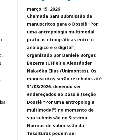
março 15, 2026
Chamada para submissão de
manuscritos para o Dossiê “Por
uma antropologia multimodal:
a
práticas etnográficas entre o
analógico e o digital”,
o,
organizado por Daniele Borges
e
Bezerra (UFPel) e Alexsânder
Nakaóka Elias (Unimontes). Os
,
manuscritos serão recebidos até
31/08/2026, devendo ser
o
endereçados ao Dossiê (seção
isa
Dossiê "Por uma antropologia
multimodal") no momento de
sua submissão no Sistema.
Normas de submissão da
Tessituras podem ser