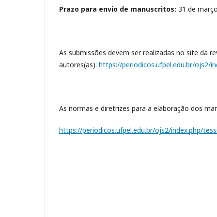
Prazo para envio de manuscritos:
31 de março
As submissões devem ser realizadas no site da re
autores(as):
https://periodicos.ufpel.edu.br/ojs2/i
As normas e diretrizes para a elaboração dos ma
https://periodicos.ufpel.edu.br/ojs2/index.php/te