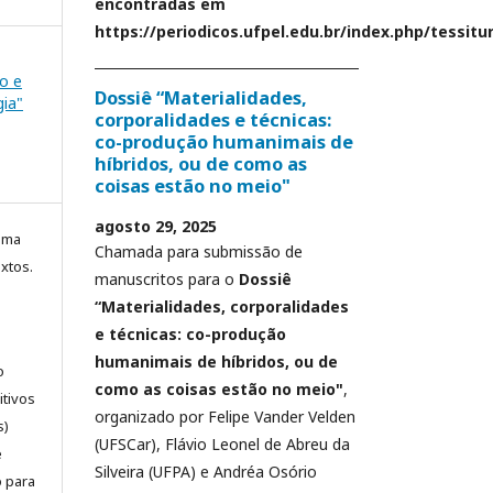
encontradas em
https://periodicos.ufpel.edu.br/index.php/tessit
ão e
Dossiê “Materialidades,
ia"
corporalidades e técnicas:
co-produção humanimais de
híbridos, ou de como as
coisas estão no meio"
agosto 29, 2025
uma
Chamada para submissão de
xtos.
manuscritos para o
Dossiê
“Materialidades, corporalidades
e técnicas: co-produção
humanimais de híbridos, ou de
o
como as coisas estão no meio"
,
tivos
organizado por Felipe Vander Velden
s)
(UFSCar), Flávio Leonel de Abreu da
e
Silveira (UFPA) e Andréa Osório
o para