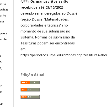
(UFF).
Os manuscritos serão
mente
recebidos até 05/10/2025
,
outras
devendo ser endereçados ao Dossiê
iante
(seção Dossiê "Materialidades,
rial
corporalidades e técnicas") no
momento de sua submissão no
que a
Sistema. Normas de submissão da
so de
Tessituras podem ser encontradas
em
https://periodicos.ufpel.edu.br/index.php/tessituras/ab
a
ão
o,
o
Edição Atual
er
ue
das