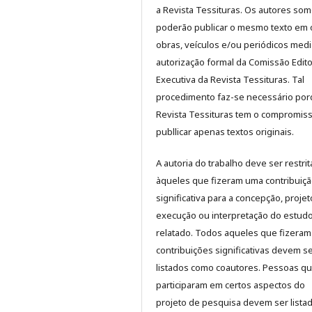
a Revista Tessituras. Os autores so
poderão publicar o mesmo texto em 
obras, veículos e/ou periódicos med
autorização formal da Comissão Edito
Executiva da Revista Tessituras. Tal
procedimento faz-se necessário por
Revista Tessituras tem o compromis
publlicar apenas textos originais.
A autoria do trabalho deve ser restrit
àqueles que fizeram uma contribuiç
significativa para a concepção, projet
execução ou interpretação do estud
relatado. Todos aqueles que fizeram
contribuições significativas devem s
listados como coautores. Pessoas q
participaram em certos aspectos do
projeto de pesquisa devem ser lista