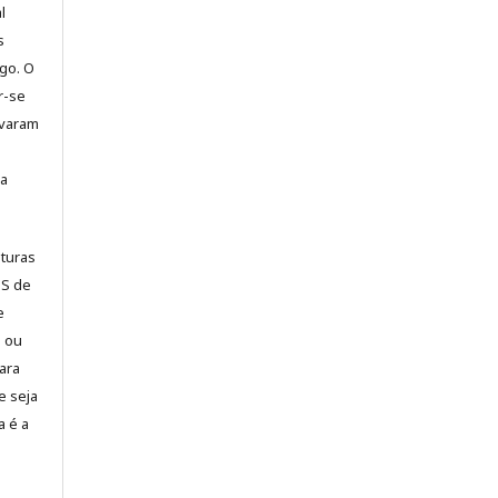
l
s
igo. O
r-se
ovaram
ra
ituras
S de
e
m ou
ara
e seja
a é a