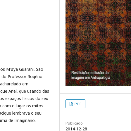
dos M’Bya Guarani, São
 do Professor Rogério
Bacharelado em
ique Ariel, que usando das
os espaços físicos do seu
PDF
a com o lugar os mitos
cacique lembrava o seu
hama de Imaginário.
Publicado
2014-12-28