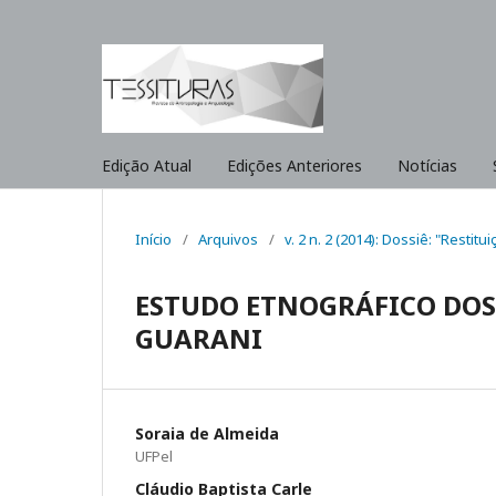
Edição Atual
Edições Anteriores
Notícias
Início
/
Arquivos
/
v. 2 n. 2 (2014): Dossiê: "Resti
ESTUDO ETNOGRÁFICO DOS
GUARANI
Soraia de Almeida
UFPel
Cláudio Baptista Carle