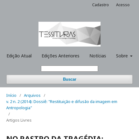
Cadastro
Acesso
Edição Atual
Edições Anteriores
Notícias
Sobre
Buscar
Início
/
Arquivos
/
v. 2 n. 2 (2014): Dossiê: "Restituição e difusão da imagem em
Antropologia"
/
Artigos Livres
NO RASTRO DA TRAGÉDIA: