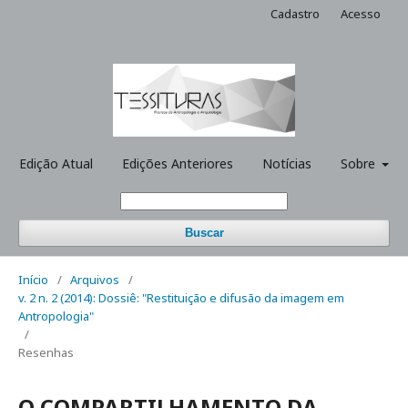
Cadastro
Acesso
Edição Atual
Edições Anteriores
Notícias
Sobre
Buscar
Início
/
Arquivos
/
v. 2 n. 2 (2014): Dossiê: "Restituição e difusão da imagem em
Antropologia"
/
Resenhas
O COMPARTILHAMENTO DA