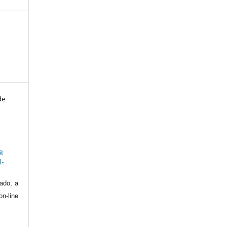
de
e
l-
ado, a
on-line