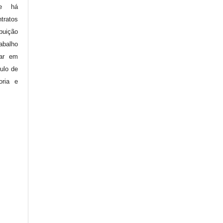
ue há
ratos
buição
balho
car em
tulo de
oria e