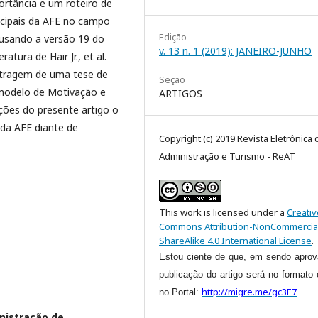
ortância e um roteiro de
ncipais da AFE no campo
Edição
usando a versão 19 do
v. 13 n. 1 (2019): JANEIRO-JUNHO
tura de Hair Jr., et al.
stragem de uma tese de
Seção
modelo de Motivação e
ARTIGOS
ções do presente artigo o
 da AFE diante de
Copyright (c) 2019 Revista Eletrônica 
Administração e Turismo - ReAT
This work is licensed under a
Creativ
Commons Attribution-NonCommercia
ShareAlike 4.0 International License
.
Estou ciente de que, em sendo aprov
publicação do artigo será no formato 
http://migre.me/gc3E7
no Portal:
nistração de