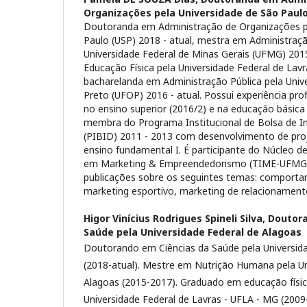
Organizações pela Universidade de São Paul
Doutoranda em Administração de Organizações p
Paulo (USP) 2018 - atual, mestra em Administraç
Universidade Federal de Minas Gerais (UFMG) 2015
Educação Física pela Universidade Federal de Lavr
bacharelanda em Administração Pública pela Univ
Preto (UFOP) 2016 - atual. Possui experiência pro
no ensino superior (2016/2) e na educação básic
membra do Programa Institucional de Bolsa de In
(PIBID) 2011 - 2013 com desenvolvimento de pro
ensino fundamental I. É participante do Núcleo d
em Marketing & Empreendedorismo (TIME-UFMG).
publicações sobre os seguintes temas: comport
marketing esportivo, marketing de relacionament
Higor Vinícius Rodrigues Spineli Silva,
Doutora
Saúde pela Universidade Federal de Alagoas
Doutorando em Ciências da Saúde pela Universid
(2018-atual). Mestre em Nutrição Humana pela Un
Alagoas (2015-2017). Graduado em educação físic
Universidade Federal de Lavras - UFLA - MG (200