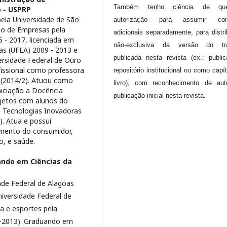
Também tenho ciência de q
o - USPRP
ela Universidade de São
autorização para assumir cont
ão de Empresas pela
adicionais separadamente, para distri
 - 2017, licenciada em
não-exclusiva da versão do tra
as (UFLA) 2009 - 2013 e
publicada nesta revista (ex.: publi
ersidade Federal de Ouro
fissional como professora
repositório institucional ou como capí
a (2014/2). Atuou como
livro), com reconhecimento de aut
iciação a Docência
publicação inicial nesta revista.
jetos com alunos do
e Tecnologias Inovadoras
 Atua e possui
amento do consumidor,
o, e saúde.
ndo em Ciências da
ade Federal de Alagoas
iversidade Federal de
a e esportes pela
9-2013). Graduando em