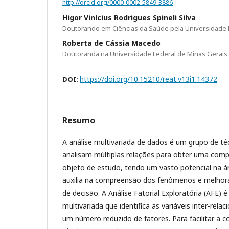
http://orcid.org/0000-0002-5849-3886
Higor Vinícius Rodrigues Spineli Silva
Doutorando em Ciências da Saúde pela Universidade 
Roberta de Cássia Macedo
Doutoranda na Universidade Federal de Minas Gerais
https://doi.org/10.15210/reat.v13i1.14372
DOI:
Resumo
A análise multivariada de dados é um grupo de téc
analisam múltiplas relações para obter uma comp
objeto de estudo, tendo um vasto potencial na á
auxilia na compreensão dos fenômenos e melhor
de decisão. A Análise Fatorial Exploratória (AFE) 
multivariada que identifica as variáveis inter-rel
um número reduzido de fatores. Para facilitar a