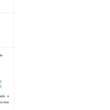
de
e
l-
ado, a
on-line