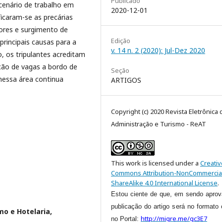
Publicado
cenário de trabalho em
2020-12-01
ficaram-se as precárias
dores e surgimento de
Edição
rincipais causas para a
v. 14 n. 2 (2020): Jul-Dez 2020
, os tripulantes acreditam
nção de vagas a bordo de
Seção
nessa área continua
ARTIGOS
Copyright (c) 2020 Revista Eletrônica 
Administração e Turismo - ReAT
This work is licensed under a
Creativ
Commons Attribution-NonCommercia
ShareAlike 4.0 International License
.
Estou ciente de que, em sendo aprov
publicação do artigo será no formato 
mo e Hotelaria,
http://migre.me/gc3E7
no Portal: