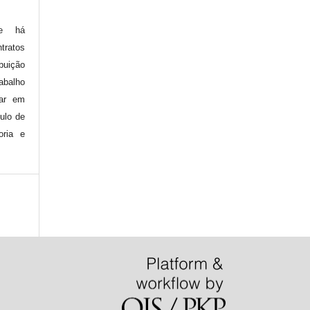
ue há
ratos
buição
balho
car em
tulo de
oria e