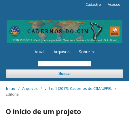
Cadastro
Acesso
Atual
Arquivos
Sobre
Buscar
Início
/
Arquivos
/
v. 1 n. 1 (2017): Cadernos do CIM/UFPEL
/
Editorial
O início de um projeto