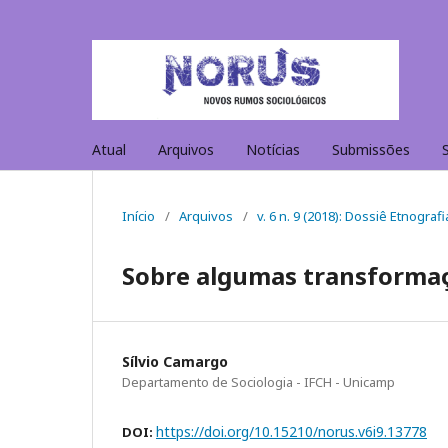
Atual
Arquivos
Notícias
Submissões
Início
/
Arquivos
/
v. 6 n. 9 (2018): Dossiê Etnogr
Sobre algumas transformaçõ
Sílvio Camargo
Departamento de Sociologia - IFCH - Unicamp
https://doi.org/10.15210/norus.v6i9.13778
DOI: