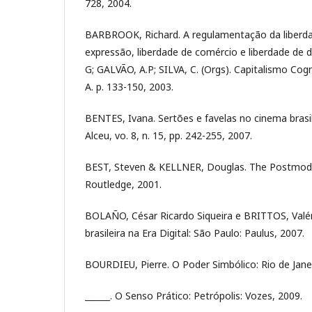
728, 2004.
BARBROOK, Richard. A regulamentação da liberdad
expressão, liberdade de comércio e liberdade de d
G; GALVÃO, A.P; SILVA, C. (Orgs). Capitalismo Cogn
A. p. 133-150, 2003.
BENTES, Ivana. Sertões e favelas no cinema bras
Alceu, vo. 8, n. 15, pp. 242-255, 2007.
BEST, Steven & KELLNER, Douglas. The Postmode
Routledge, 2001.
BOLAÑO, César Ricardo Siqueira e BRITTOS, Valéri
brasileira na Era Digital: São Paulo: Paulus, 2007.
BOURDIEU, Pierre. O Poder Simbólico: Rio de Janei
______. O Senso Prático: Petrópolis: Vozes, 2009.