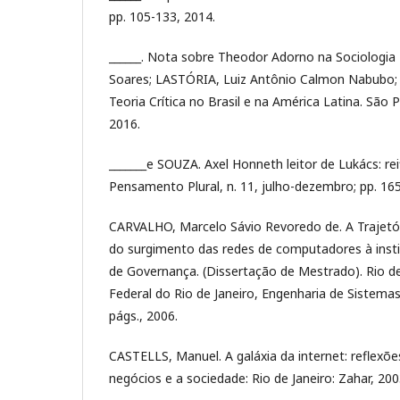
pp. 105-133, 2014.
______. Nota sobre Theodor Adorno na Sociologia Br
Soares; LASTÓRIA, Luiz Antônio Calmon Nabubo; 
Teoria Crítica no Brasil e na América Latina. São 
2016.
_______e SOUZA. Axel Honneth leitor de Lukács: re
Pensamento Plural, n. 11, julho-dezembro; pp. 16
CARVALHO, Marcelo Sávio Revoredo de. A Trajetóri
do surgimento das redes de computadores à ins
de Governança. (Dissertação de Mestrado). Rio de
Federal do Rio de Janeiro, Engenharia de Sistem
págs., 2006.
CASTELLS, Manuel. A galáxia da internet: reflexõe
negócios e a sociedade: Rio de Janeiro: Zahar, 200