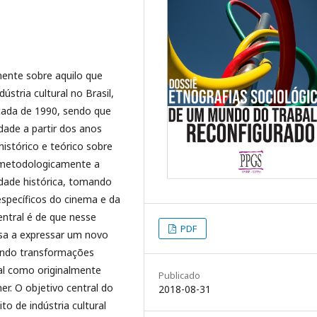
amente sobre aquilo que
stria cultural no Brasil,
écada de 1990, sendo que
dade a partir dos anos
istórico e teórico sobre
o metodologicamente a
dade histórica, tomando
específicos do cinema e da
entral é de que nesse
PDF
assa a expressar um novo
cando transformações
tal como originalmente
Publicado
r. O objetivo central do
2018-08-31
to de indústria cultural