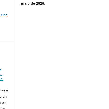
maio de 2026.
balho
e
l-
se
.
or(a),
ara a
to em
as e