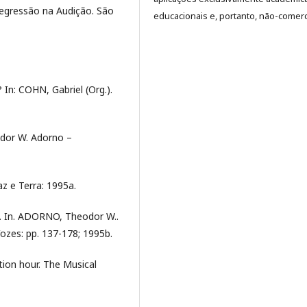
egressão na Audição. São
educacionais e, portanto, não-comerc
 In: COHN, Gabriel (Org.).
eodor W. Adorno –
az e Terra: 1995a.
os. In. ADORNO, Theodor W..
Vozes: pp. 137-178; 1995b.
tion hour. The Musical