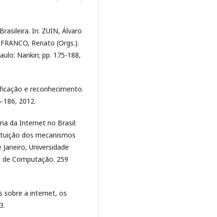
asileira. In: ZUIN, Álvaro
FRANCO, Renato (Orgs.).
Paulo: Nankin; pp. 175-188,
ificação e reconhecimento.
5-186, 2012.
a da Internet no Brasil:
tituição dos mecanismos
 Janeiro, Universidade
as de Computação. 259
s sobre a internet, os
3.