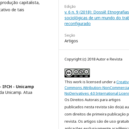
produção capitalista,
Edição
ativo de tais
v. 6 n. 9 (2018): Dossiê Etnografias
sociológicas de um mundo do tra
reconfigurado
Seção
Artigos
Copyright (c) 2018 Autor e Revista
This work is licensed under a
Creativ
- IFCH - Unicamp
Commons Attribution-NonCommercia
 da Unicamp. Atua
NoDerivatives 4.0 International Licen
Os Direitos Autorais para artigos
publicados nesta revista são do(a) aut
com direitos de primeira publicação p
revista. Os artigos são de uso gratui
aplicações exclusivamente acadêmic