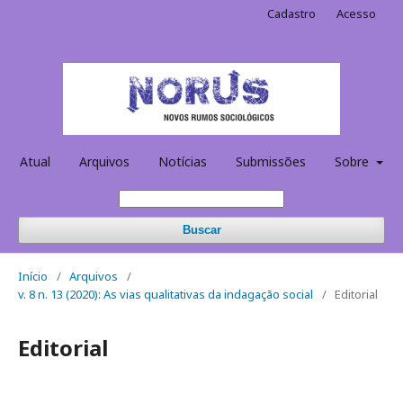
Cadastro
Acesso
Atual
Arquivos
Notícias
Submissões
Sobre
Buscar
Início
/
Arquivos
/
v. 8 n. 13 (2020): As vias qualitativas da indagação social
/
Editorial
Editorial