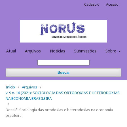
Cadastro
Acesso
Atual
Arquivos
Notícias
Submissões
Sobre
Buscar
Início
/
Arquivos
/
v. 9 n. 16 (2021): SOCIOLOGIA DAS ORTODOXIAS E HETERODOXIAS
NA ECONOMIA BRASILEIRA
/
Dossiê: Sociologia das ortodoxias e heterodoxias na economia
brasileira