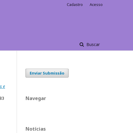
Cadastro
Acesso
Buscar
Enviar Submissão
s e
Navegar
983
Notícias