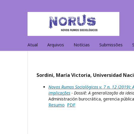
Atual
Arquivos
Notícias
Submissões
Sordini, María Victoria, Universidad Nac
Novos Rumos Sociológicos v. 7 n. 12 (2019): A
implicações
- Dossiê: A generalização da ideia
Administración burocrática, gerencia públi
Resumo
PDF