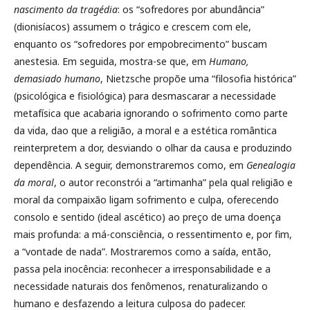
nascimento da tragédia
: os “sofredores por abundância”
(dionisíacos) assumem o trágico e crescem com ele,
enquanto os “sofredores por empobrecimento” buscam
anestesia. Em seguida, mostra-se que, em
Humano,
demasiado humano
, Nietzsche propõe uma “filosofia histórica”
(psicológica e fisiológica) para desmascarar a necessidade
metafísica que acabaria ignorando o sofrimento como parte
da vida, dao que a religião, a moral e a estética romântica
reinterpretem a dor, desviando o olhar da causa e produzindo
dependência. A seguir, demonstraremos como, em
Genealogia
da moral
, o autor reconstrói a “artimanha” pela qual religião e
moral da compaixão ligam sofrimento e culpa, oferecendo
consolo e sentido (ideal ascético) ao preço de uma doença
mais profunda: a má-consciência, o ressentimento e, por fim,
a “vontade de nada”. Mostraremos como a saída, então,
passa pela inocência: reconhecer a irresponsabilidade e a
necessidade naturais dos fenômenos, renaturalizando o
humano e desfazendo a leitura culposa do padecer.