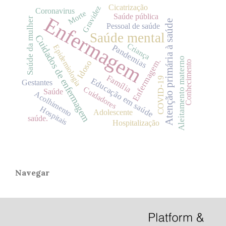
Cicatrização
Gravidez
Coronavirus
Morte
Saúde pública
Enfermagem
Saúde da mulher
Atenção primária à saúde
Pessoal de saúde
Saúde mental
Cuidados de enfermagem
Criança
Pandemias
Epidemiologia
Aleitamento materno
Enfermagem.
Idoso
Conhecimento
Família
COVID-19
Educação em saúde
Gestantes
Cuidadores
Saúde
Acolhimento
Hospitais
Adolescente
saúde.
Hospitalização
Navegar