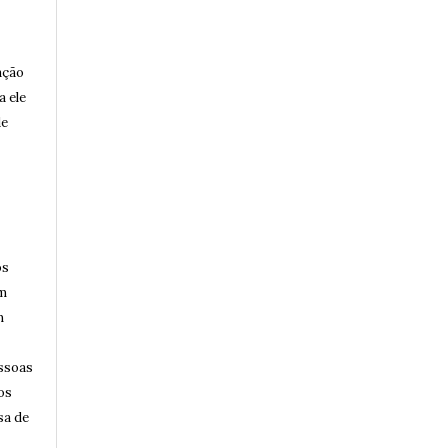
ação
a ele
de
os
am
m
essoas
os
sa de