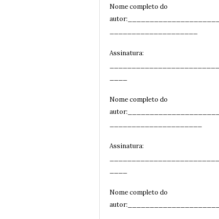
Nome completo do
autor:____________________
____________________
Assinatura:
________________________
__
__
Nome completo do
autor:____________________
_____________________
Assinatura:
________________________
__
__
Nome completo do
autor:____________________
_____________________