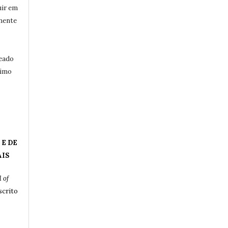
uir em
mente
eado
ximo
 E DE
AIS
 of
crito