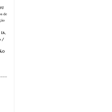
OU
os de
ução
IA,
 /
ÇÃO
____