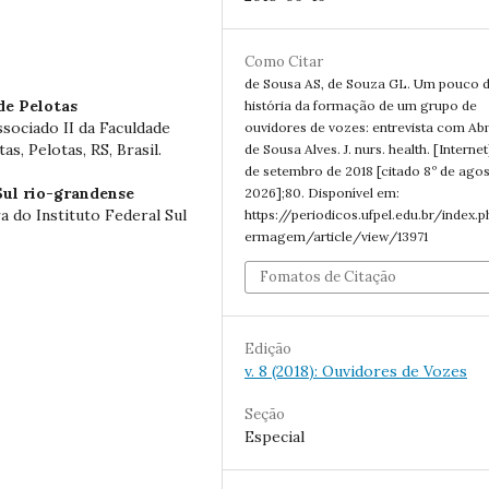
Como Citar
de Sousa AS, de Souza GL. Um pouco 
de Pelotas
história da formação de um grupo de
sociado II da Faculdade
ouvidores de vozes: entrevista com Ab
, Pelotas, RS, Brasil.
de Sousa Alves. J. nurs. health. [Internet]
de setembro de 2018 [citado 8º de ago
Sul rio-grandense
2026];80. Disponível em:
a do Instituto Federal Sul
https://periodicos.ufpel.edu.br/index.
ermagem/article/view/13971
Fomatos de Citação
Edição
v. 8 (2018): Ouvidores de Vozes
Seção
Especial