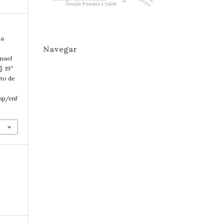
Cultura
Atenção Primária à Saúde
da
Navegar
mael
. 19º
sto de
php/enf