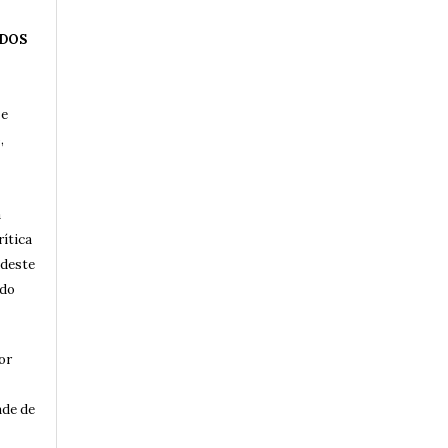
 DOS
 e
,
a
rítica
 deste
 do
or
ade de