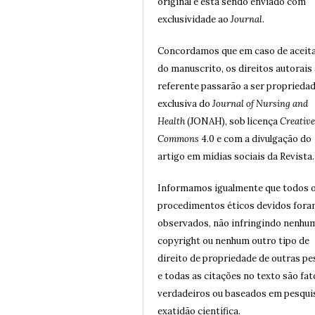
original e está sendo enviado com
exclusividade ao
Journal
.
Concordamos que em caso de aceit
do manuscrito, os direitos autorais 
referente passarão a ser proprieda
exclusiva do
Journal of Nursing and
Health
(JONAH), sob licença
Creative
Commons
4.0 e com a divulgação do
artigo em mídias sociais da Revista.
Informamos igualmente que todos 
procedimentos éticos devidos for
observados, não infringindo nenhu
copyright ou nenhum outro tipo de
direito de propriedade de outras p
e todas as citações no texto são fat
verdadeiros ou baseados em pesqui
exatidão científica.