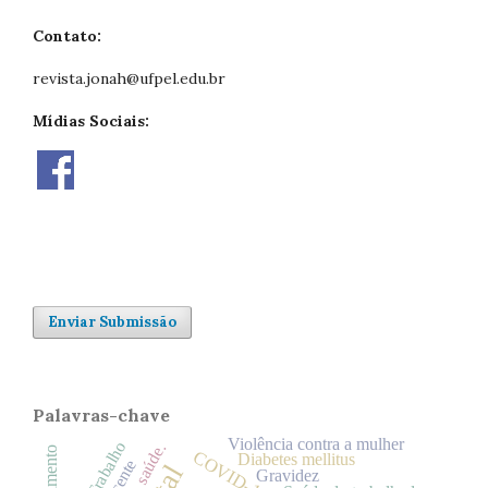
Contato:
revista.jonah@ufpel.edu.br
Mídias Sociais:
Enviar Submissão
Palavras-chave
Violência contra a mulher
Trabalho
saúde.
COVID-19
Diabetes mellitus
Gravidez