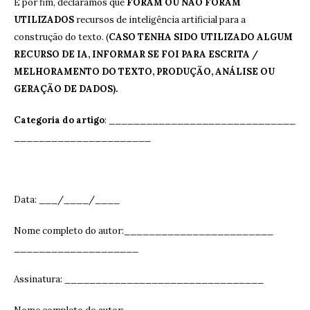
E por fim, declaramos que
FORAM OU NÃO FORAM
UTILIZADOS
recursos de inteligência artificial para a
construção do texto. (
CASO TENHA SIDO UTILIZADO ALGUM
RECURSO DE IA, INFORMAR SE FOI PARA ESCRITA /
MELHORAMENTO DO TEXTO, PRODUÇÃO, ANÁLISE OU
GERAÇÃO DE DADOS).
Categoria do artigo
: ______________________________
______________________
Data: ___/____/____
Nome completo do autor:________________________
____________________
Assinatura: ______________________________
__