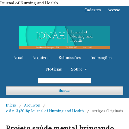
Journal of Nursing and Health
Cadastro
Acesso
Atual
Arquivos
Submissões
Indexações
Notícias
Sobre
Buscar
Início
/
Arquivos
/
v. 8 n. 3 (2018): Journal of Nursing and Health
/
Artigos Originais
Projeto saúde mental brincando