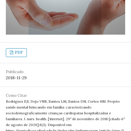
PDF
Publicado
2018-11-29
Como Citar
Rodrigues ES, Dejo VNB, Santos LM, Santos DN, Cortes HM. Projeto
saúde mental brincando em família: caracterizando
sociodemograficamente crianças cardiopatas hospitalizadas e
familiares. J. nurs. health. [Internet]. 29º de novembro de 2018 [citado 6º
de agosto de 2026];8(3). Disponível em:
https://periodicos.ufpel.edu.br/index.php/enfermagem/article/view/1