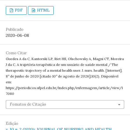
PDF
HTML
Publicado
2020-06-08
Como Citar
Guedes A da C, Kantorski LP, Riet HS, Olschowsky A, Magni CT, Moreira
J da C. A trajetória terapêutica de um usuário de saúde mental / The
therapeutic trajectory of a mental health user. J. nurs. health. [Internet].
8º de junho de 2020 [citado 10º de agosto de 2026];10(2). Disponível
em:
https://periodicos.ufpel.edu.br/index.php/enfermagem/article/view/1
7080
Fomatos de Citação
Edição
v. 10 n. 2 (2020): JOURNAL OF NURSING AND HEALTH