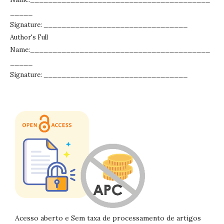
_____
Signature: ________________________________
Author's Full
Name:________________________________________
_____
Signature: ________________________________
Acesso aberto e Sem taxa de processamento de artigos