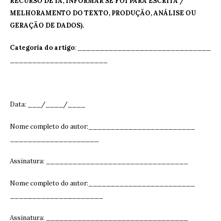
RECURSO DE IA, INFORMAR SE FOI PARA ESCRITA /
MELHORAMENTO DO TEXTO, PRODUÇÃO, ANÁLISE OU
GERAÇÃO DE DADOS).
Categoria do artigo
: ______________________________
______________________
Data: ___/____/____
Nome completo do autor:________________________
____________________
Assinatura: ______________________________
__
Nome completo do autor:________________________
_____________________
Assinatura: ______________________________
__