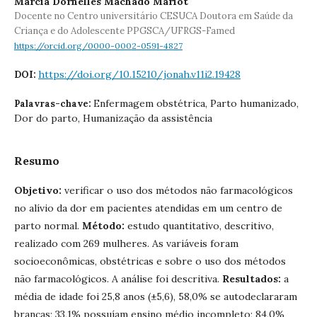
Márcia Dornelles Machado Mariot
Docente no Centro universitário CESUCA Doutora em Saúde da
Criança e do Adolescente PPGSCA/UFRGS-Famed
https://orcid.org/0000-0002-0591-4827
https://doi.org/10.15210/jonah.v11i2.19428
DOI:
Enfermagem obstétrica, Parto humanizado,
Palavras-chave:
Dor do parto, Humanização da assistência
Resumo
Objetivo:
verificar o uso dos métodos não farmacológicos
no alívio da dor em pacientes atendidas em um centro de
parto normal.
Método:
estudo quantitativo, descritivo,
realizado com 269 mulheres. As variáveis foram
socioeconômicas, obstétricas e sobre o uso dos métodos
não farmacológicos. A análise foi descritiva.
Resultados:
a
média de idade foi 25,8 anos (±5,6), 58,0% se autodeclararam
brancas; 33,1% possuíam ensino médio incompleto; 84,0%