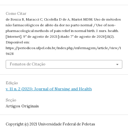
Como Citar
de Souza B, Maracci C, Cicolella D de A, Mariot MDM. Uso de métodos
não farmacológicos de alívio da dor no parto normal / Use of non-
pharmacological methods of pain relief in normal birth. J. nurs. health.
[Internet]. 9º de agosto de 2021 [citado 7º de agosto de 2026];11(2).
Disponível em:
https://periodicos.ufpel.edu.br/index.php/enfermagem/article/view/1
9428
Fomatos de Citação
Edição
v. 11 n. 2 (2021): Journal of Nursing and Health
Seção
Artigos Originais
Copyright (c) 2021 Universidade Federal de Pelotas