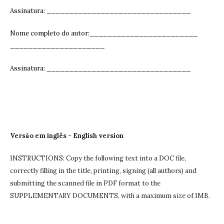
Assinatura: ______________________________
__
Nome completo do autor:________________________
_____________________
Assinatura: ______________________________
__
Versão em inglês - English version
INSTRUCTIONS: Copy the following text into a DOC file,
correctly filling in the title, printing, signing (all authors) and
submitting the scanned file in PDF format to the
SUPPLEMENTARY DOCUMENTS, with a maximum size of 1MB.