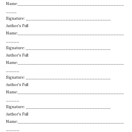
Name:________________________________________
____
Signature: ________________________________
Author's Full
Name:________________________________________
_____
Signature: ________________________________
Author's Full
Name:________________________________________
_____
Signature: ________________________________
Author's Full
Name:________________________________________
_____
Signature: ________________________________
Author's Full
Name:________________________________________
_____