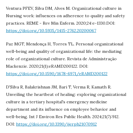
Ventura PFEV, Silva DM, Alves M. Organizational culture in
Nursing work: influences on adherence to quality and safety
practices. REME - Rev Min Enferm. 2020;24:e-1330.DOI:
https://doi.org/10.5935/1415-2762.20200067
Paz MGT, Mendonça H, Torres TL. Personal organizational
well-being and quality of organizational life: the mediating
role of organizational culture. Revista de Administração
Mackenzie. 2020;21(1):eRAMD200122. DOI:
https://doi.org/10.1590/1678-6971/eRAMD200122
D'Silva R, Balakrishnan JM, Bari T, Verma R, Kamath R.
Unveiling the heartbeat of healing: exploring organizational
culture in a tertiary hospital's emergency medicine
department and its influence on employee behavior and
well-being. Int J Environ Res Public Health. 2024;21(7):912.
DOI:
https://doi.org/10.3390/ijerph21070912