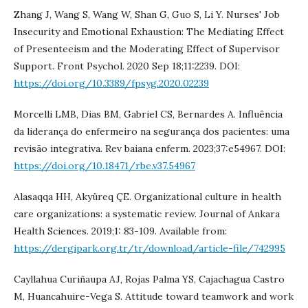
Zhang J, Wang S, Wang W, Shan G, Guo S, Li Y. Nurses' Job
Insecurity and Emotional Exhaustion: The Mediating Effect
of Presenteeism and the Moderating Effect of Supervisor
Support. Front Psychol. 2020 Sep 18;11:2239. DOI:
https://doi.org/10.3389/fpsyg.2020.02239
Morcelli LMB, Dias BM, Gabriel CS, Bernardes A. Influência
da liderança do enfermeiro na segurança dos pacientes: uma
revisão integrativa. Rev baiana enferm. 2023;37:e54967. DOI:
https://doi.org/10.18471/rbe.v37.54967
Alasaqqa HH, Akyüreq ÇE. Organizational culture in health
care organizations: a systematic review. Journal of Ankara
Health Sciences. 2019;1: 83-109. Available from:
https://dergipark.org.tr/tr/download/article-file/742995
Cayllahua Curiñaupa AJ, Rojas Palma YS, Cajachagua Castro
M, Huancahuire-Vega S. Attitude toward teamwork and work