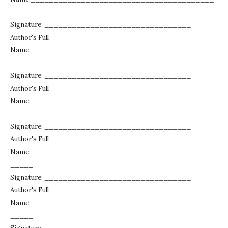
____
Signature: ________________________________
Author's Full
Name:________________________________________
_____
Signature: ________________________________
Author's Full
Name:________________________________________
_____
Signature: ________________________________
Author's Full
Name:________________________________________
_____
Signature: ________________________________
Author's Full
Name:________________________________________
_____