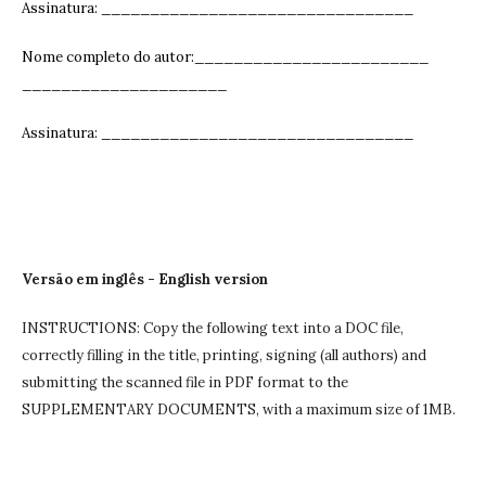
Assinatura: ______________________________
__
Nome completo do autor:________________________
_____________________
Assinatura: ______________________________
__
Versão em inglês - English version
INSTRUCTIONS: Copy the following text into a DOC file,
correctly filling in the title, printing, signing (all authors) and
submitting the scanned file in PDF format to the
SUPPLEMENTARY DOCUMENTS, with a maximum size of 1MB.