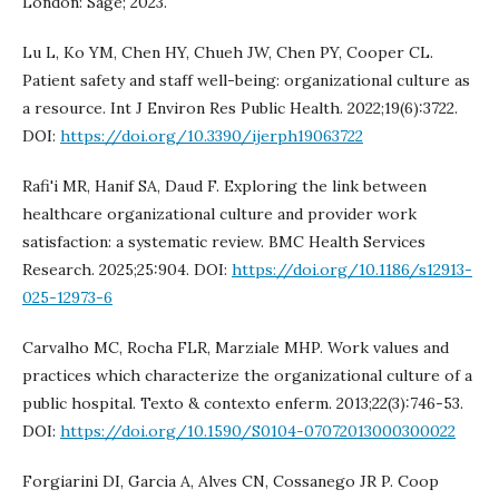
London: Sage; 2023.
Lu L, Ko YM, Chen HY, Chueh JW, Chen PY, Cooper CL.
Patient safety and staff well-being: organizational culture as
a resource. Int J Environ Res Public Health. 2022;19(6):3722.
DOI:
https://doi.org/10.3390/ijerph19063722
Rafi'i MR, Hanif SA, Daud F. Exploring the link between
healthcare organizational culture and provider work
satisfaction: a systematic review. BMC Health Services
Research. 2025;25:904. DOI:
https://doi.org/10.1186/s12913-
025-12973-6
Carvalho MC, Rocha FLR, Marziale MHP. Work values and
practices which characterize the organizational culture of a
public hospital. Texto & contexto enferm. 2013;22(3):746-53.
DOI:
https://doi.org/10.1590/S0104-07072013000300022
Forgiarini DI, Garcia A, Alves CN, Cossanego JR P. Coop