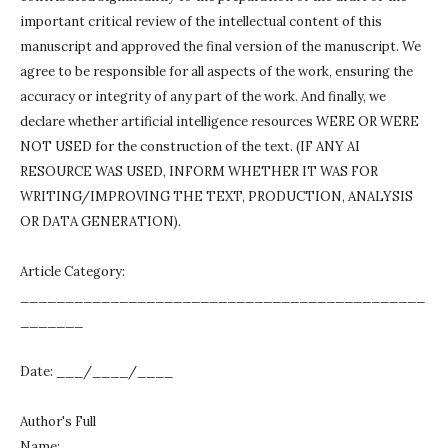
important critical review of the intellectual content of this
manuscript and approved the final version of the manuscript.
We
agree to be responsible for all aspects of the work, ensuring the
accuracy or integrity of any part of the work.
And finally, we
declare whether artificial intelligence resources WERE OR WERE
NOT USED for the construction of the text.
(IF ANY AI
RESOURCE WAS USED, INFORM WHETHER IT WAS FOR
WRITING/IMPROVING THE TEXT, PRODUCTION, ANALYSIS
OR DATA GENERATION).
Article Category:
_____________________________________________
_______
Date: ___/____/____
Author's Full
Name:________________________________________