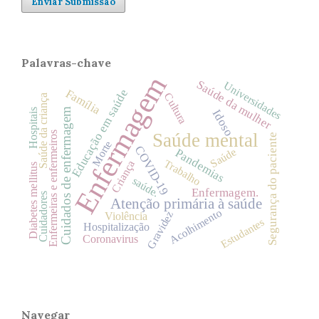
Enviar Submissão
Palavras-chave
Enfermagem
Saúde da mulher
Universidades
Educação em saúde
Família
Cultura
Saúde da criança
Cuidados de enfermagem
Hospitais
Idoso
Enfermeiras e enfermeiros
Saúde mental
Segurança do paciente
Morte
COVID-19
Saúde
Pandemias
Trabalho
Criança
Diabetes mellitus
saúde.
Enfermagem.
Cuidadores
Atenção primária à saúde
Acolhimento
Gravidez
Violência
Estudantes
Hospitalização
Coronavirus
Navegar