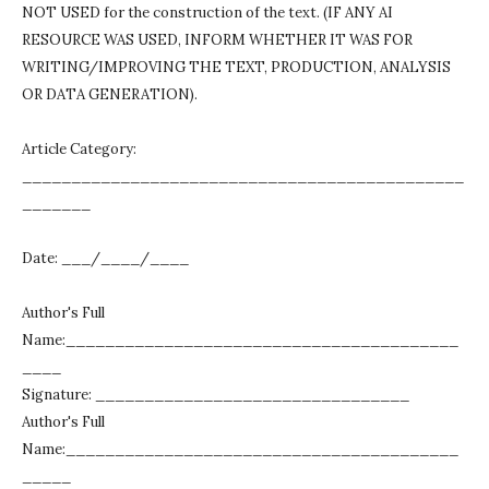
NOT USED for the construction of the text.
(IF ANY AI
RESOURCE WAS USED, INFORM WHETHER IT WAS FOR
WRITING/IMPROVING THE TEXT, PRODUCTION, ANALYSIS
OR DATA GENERATION).
Article Category:
_____________________________________________
_______
Date: ___/____/____
Author's Full
Name:________________________________________
____
Signature: ________________________________
Author's Full
Name:________________________________________
_____