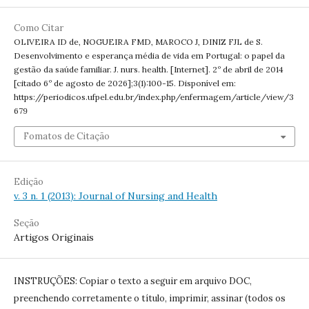
Como Citar
OLIVEIRA ID de, NOGUEIRA FMD, MAROCO J, DINIZ FJL de S.
Desenvolvimento e esperança média de vida em Portugal: o papel da
gestão da saúde familiar. J. nurs. health. [Internet]. 2º de abril de 2014
[citado 6º de agosto de 2026];3(1):100-15. Disponível em:
https://periodicos.ufpel.edu.br/index.php/enfermagem/article/view/3
679
Fomatos de Citação
Edição
v. 3 n. 1 (2013): Journal of Nursing and Health
Seção
Artigos Originais
INSTRUÇÕES: Copiar o texto a seguir em arquivo DOC,
preenchendo corretamente o título, imprimir, assinar (todos os