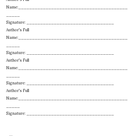
Name:________________________________________
_____
Signature: ________________________________
Author's Full
Name:________________________________________
_____
Signature: ________________________________
Author's Full
Name:________________________________________
_____
Signature: ________________________________
Author's Full
Name:________________________________________
_____
Signature: ________________________________