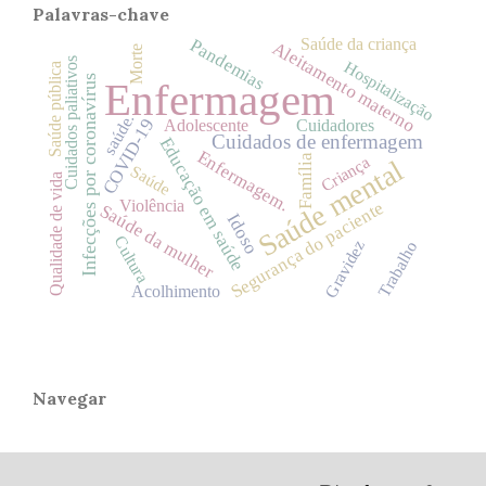
Palavras-chave
Saúde da criança
Pandemias
Aleitamento materno
Morte
Cuidados paliativos
Hospitalização
Saúde pública
Infecções por coronavírus
Enfermagem
saúde.
COVID-19
Adolescente
Cuidadores
Cuidados de enfermagem
Educação em saúde
Enfermagem.
Família
Criança
Saúde mental
Saúde
Qualidade de vida
Violência
Segurança do paciente
Saúde da mulher
Idoso
Cultura
Gravidez
Trabalho
Acolhimento
Navegar