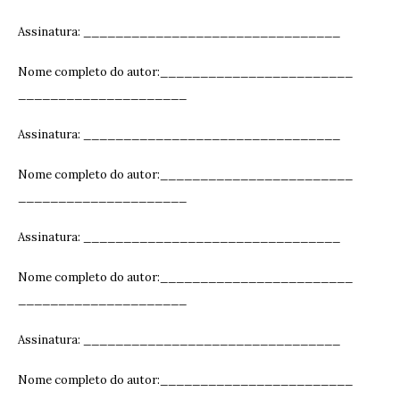
Assinatura: ______________________________
__
Nome completo do autor:________________________
_____________________
Assinatura: ______________________________
__
Nome completo do autor:________________________
_____________________
Assinatura: ______________________________
__
Nome completo do autor:________________________
_____________________
Assinatura: ______________________________
__
Nome completo do autor:________________________