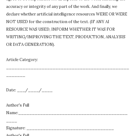
accuracy or integrity of any part of the work.
And finally, we
declare whether artificial intelligence resources WERE OR WERE
NOT USED for the construction of the text.
(IF ANY AI
RESOURCE WAS USED, INFORM WHETHER IT WAS FOR
WRITING/IMPROVING THE TEXT, PRODUCTION, ANALYSIS
OR DATA GENERATION).
Article Category:
_____________________________________________
_______
Date: ___/____/____
Author's Full
Name:________________________________________
____
Signature: ________________________________
Author's Full