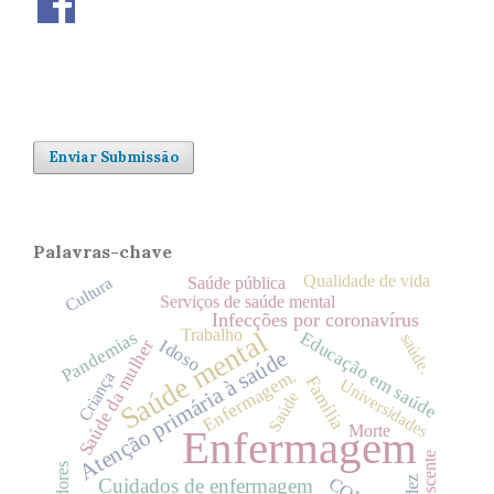
Enviar Submissão
Palavras-chave
Qualidade de vida
Cultura
Saúde pública
Serviços de saúde mental
Infecções por coronavírus
Saúde mental
Trabalho
Pandemias
Educação em saúde
saúde.
Idoso
Saúde da mulher
Atenção primária à saúde
Enfermagem.
Criança
Família
Universidades
Saúde
Morte
Enfermagem
Adolescente
Cuidados de enfermagem