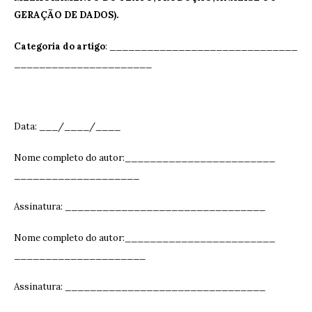
GERAÇÃO DE DADOS).
Categoria do artigo
: ______________________________
______________________
Data: ___/____/____
Nome completo do autor:________________________
____________________
Assinatura: ______________________________
__
Nome completo do autor:________________________
_____________________
Assinatura: ______________________________
__