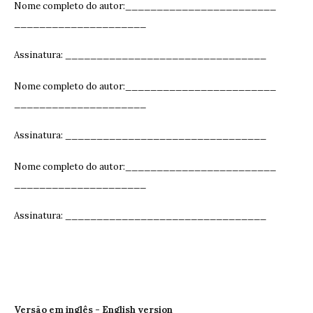
Nome completo do autor:________________________
_____________________
Assinatura: ______________________________
__
Nome completo do autor:________________________
_____________________
Assinatura: ______________________________
__
Nome completo do autor:________________________
_____________________
Assinatura: ______________________________
__
Versão em inglês - English version