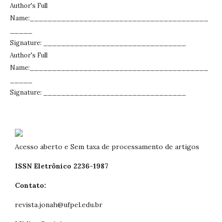
Author's Full
Name:________________________________________
_____
Signature: ________________________________
Author's Full
Name:________________________________________
_____
Signature: ________________________________
Acesso aberto e Sem taxa de processamento de artigos
ISSN Eletrônico 2236-1987
Contato:
revista.jonah@ufpel.edu.br