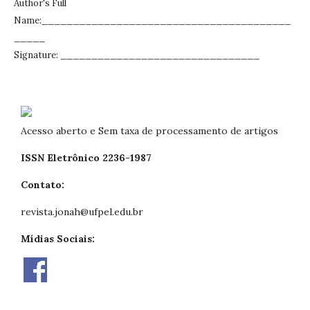
Author's Full
Name:________________________________________
_____
Signature: ________________________________
Acesso aberto e Sem taxa de processamento de artigos
ISSN Eletrônico 2236-1987
Contato:
revista.jonah@ufpel.edu.br
Mídias Sociais: