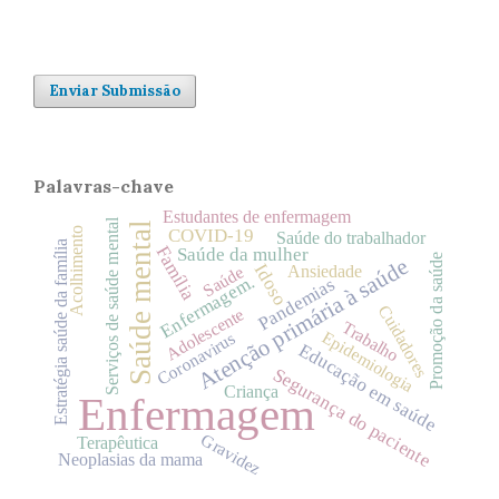
Enviar Submissão
Palavras-chave
Estudantes de enfermagem
Serviços de saúde mental
Saúde mental
Acolhimento
COVID-19
Saúde do trabalhador
Estratégia saúde da família
Família
Saúde da mulher
Promoção da saúde
Atenção primária à saúde
Idoso
Saúde
Ansiedade
Enfermagem.
Pandemias
Cuidadores
Adolescente
Trabalho
Epidemiologia
Coronavirus
Educação em saúde
Segurança do paciente
Criança
Enfermagem
Gravidez
Terapêutica
Neoplasias da mama