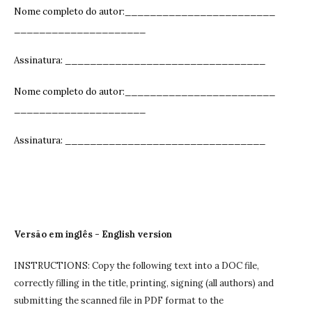
Nome completo do autor:________________________
_____________________
Assinatura: ______________________________
__
Nome completo do autor:________________________
_____________________
Assinatura: ______________________________
__
Versão em inglês - English version
INSTRUCTIONS: Copy the following text into a DOC file,
correctly filling in the title, printing, signing (all authors) and
submitting the scanned file in PDF format to the