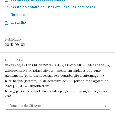
Aceite do comitê de Ética em Pesquisa com Seres
Humanos
check list
Publicado
2015-09-02
Como Citar
PIAZZA M, RAMOS BJ, OLIVEIRA SN de, PRADO ML do, MASSAROLI A,
ZAMPROGNA KM. Educação permanente em unidades de pronto
atendimento 24 horas: necessidade e contribuição à enfermagem. J.
nurs. health. [Internet]. 2º de setembro de 2015 [citado 7º de agosto de
2026];5(1):47-4. Disponível em:
https://periodicos.ufpel.edu.br/index.php/enfermagem/article/view/5
408
Fomatos de Citação