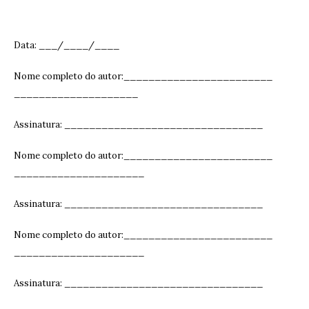
Data: ___/____/____
Nome completo do autor:________________________
____________________
Assinatura: ______________________________
__
Nome completo do autor:________________________
_____________________
Assinatura: ______________________________
__
Nome completo do autor:________________________
_____________________
Assinatura: ______________________________
__