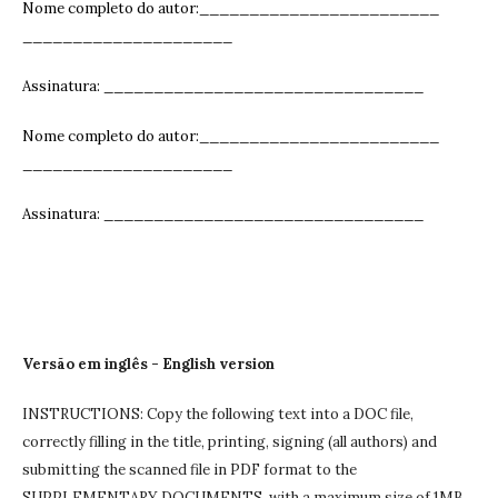
Nome completo do autor:________________________
_____________________
Assinatura: ______________________________
__
Nome completo do autor:________________________
_____________________
Assinatura: ______________________________
__
Versão em inglês - English version
INSTRUCTIONS: Copy the following text into a DOC file,
correctly filling in the title, printing, signing (all authors) and
submitting the scanned file in PDF format to the
SUPPLEMENTARY DOCUMENTS, with a maximum size of 1MB.