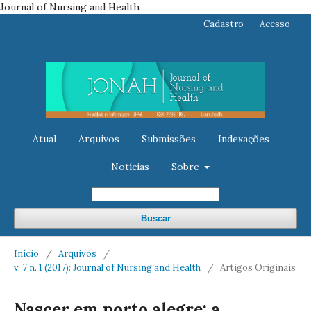
Journal of Nursing and Health
Cadastro
Acesso
Atual
Arquivos
Submissões
Indexações
Notícias
Sobre
Buscar
Início
/
Arquivos
/
v. 7 n. 1 (2017): Journal of Nursing and Health
/
Artigos Originais
Nascer em porto alegre: a