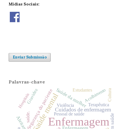
Mídias Sociais:
Enviar Submissão
Palavras-chave
Saúde da mulher
Acolhimento
Gravidez
Estudantes
Segurança do paciente
Cultura
Saúde mental
Hospitais
Terapêutica
Violência
Cuidados de enfermagem
saúde.
Pessoal de saúde
Enfermagem
Enfermagem.