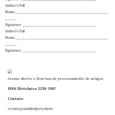
Author's Full
Name:________________________________________
_____
Signature: ________________________________
Author's Full
Name:________________________________________
_____
Signature: ________________________________
Acesso aberto e Sem taxa de processamento de artigos
ISSN Eletrônico 2236-1987
Contato:
revista.jonah@ufpel.edu.br