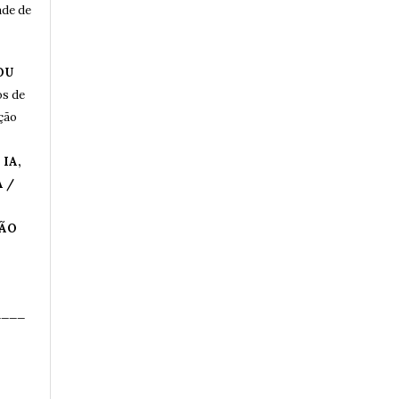
ade de
OU
os de
ução
IA,
 /
ÇÃO
____