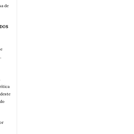
sa de
 DOS
 e
,
a
rítica
 deste
 do
or