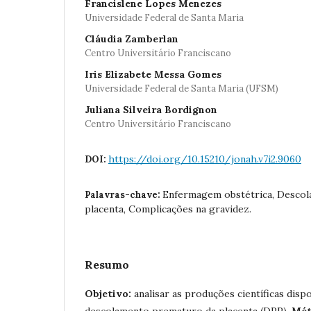
Francislene Lopes Menezes
Universidade Federal de Santa Maria
Cláudia Zamberlan
Centro Universitário Franciscano
Iris Elizabete Messa Gomes
Universidade Federal de Santa Maria (UFSM)
Juliana Silveira Bordignon
Centro Universitário Franciscano
https://doi.org/10.15210/jonah.v7i2.9060
DOI:
Enfermagem obstétrica, Desco
Palavras-chave:
placenta, Complicações na gravidez.
Resumo
Objetivo:
analisar as produções científicas dispo
descolamento prematuro da placenta (DPP).
Mét