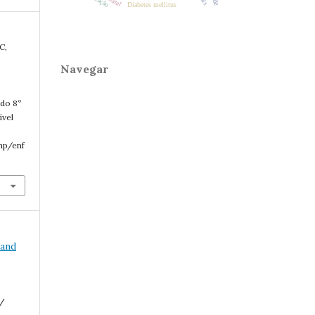
Diabetes mellitus
C,
Navegar
ado 8º
ível
php/enf
 and
a/