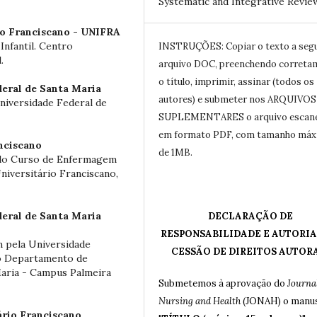
Systematic and Integrative Revie
io Franciscano - UNIFRA
nfantil. Centro
INSTRUÇÕES: Copiar o texto a seg
.
arquivo DOC, preenchendo correta
o título, imprimir, assinar (todos os
eral de Santa Maria
autores) e submeter nos ARQUIVOS
iversidade Federal de
SUPLEMENTARES o arquivo escan
em formato PDF, com tamanho má
nciscano
de 1MB.
do Curso de Enfermagem
niversitário Franciscano,
eral de Santa Maria
DECLARAÇÃO DE
RESPONSABILIDADE E AUTORIA
 pela Universidade
CESSÃO DE DIREITOS AUTOR
no Departamento de
aria - Campus Palmeira
Submetemos à aprovação do
Journal
Nursing and Health
(JONAH) o manus
ário Franciscano