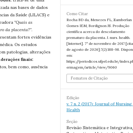
lizada nas bases de dados
Como Citar
ncias da Saúde (LILACS) e
Rocha BD da, Menezes FL, Zamberlan 
teadora
“Quais as
Gomes IEM, Bordignon JS. Produção
ro da placenta?”
.
científica acerca do descolamento
sentam fortes evidências
prematuro da placenta. J. nurs. health.
[Internet]. 7º de novembro de 2017 [cit
a médica. Os estudos
de agosto de 2026];7(2):188-98. Dispon
om patologias, alterações
em:
derações finais:
https://periodicos.ufpel.edu.br/index.
ltos, bem como, ausência
ermagem/article/view/9060
Fomatos de Citação
Edição
v. 7 n. 2 (2017): Journal of Nursing
Health
Seção
Revisão Sistemática e Integrativ