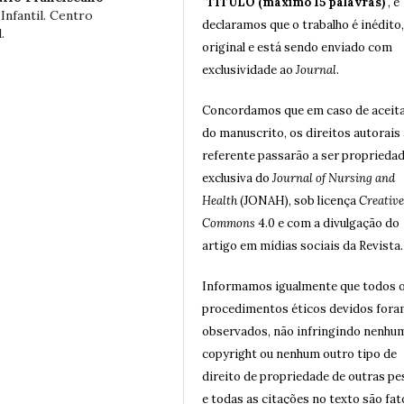
"
TÍTULO (máximo 15 palavras)
", e
nfantil. Centro
declaramos que o trabalho é inédito,
.
original e está sendo enviado com
exclusividade ao
Journal
.
Concordamos que em caso de aceit
do manuscrito, os direitos autorais 
referente passarão a ser proprieda
exclusiva do
Journal of Nursing and
Health
(JONAH), sob licença
Creative
Commons
4.0 e com a divulgação do
artigo em mídias sociais da Revista.
Informamos igualmente que todos 
procedimentos éticos devidos for
observados, não infringindo nenhu
copyright ou nenhum outro tipo de
direito de propriedade de outras p
e todas as citações no texto são fat