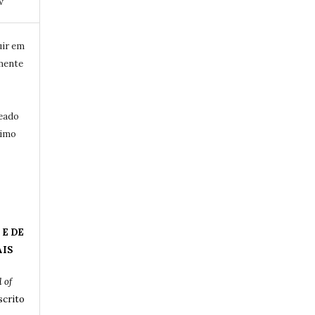
w
uir em
mente
eado
ximo
 E DE
AIS
 of
crito