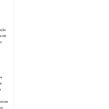
ação
a ele
de
os
am
m
essoas
os