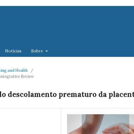
Notícias
Sobre
rsing and Health
/
Integrative Review
 do descolamento prematuro da placen