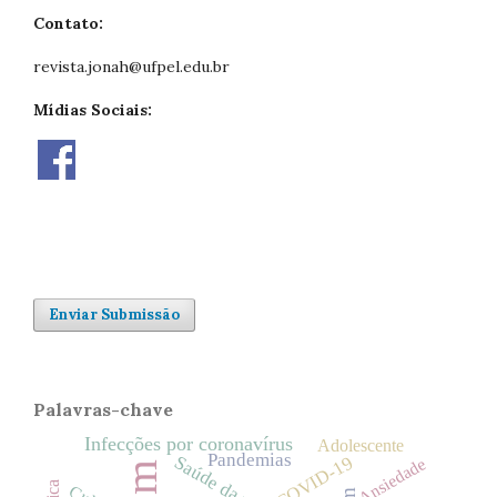
Contato:
revista.jonah@ufpel.edu.br
Mídias Sociais:
Enviar Submissão
Palavras-chave
Infecções por coronavírus
Adolescente
Pandemias
COVID-19
Saúde da mulher
Ansiedade