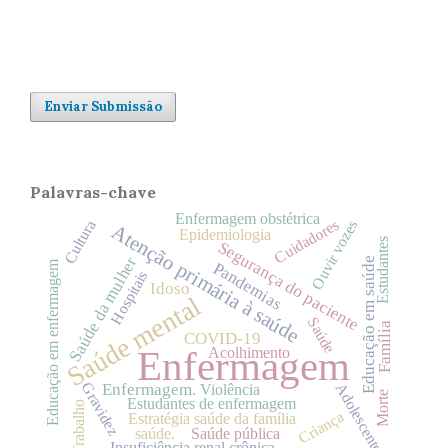
Enviar Submissão
Palavras-chave
Enfermagem obstétrica
Cuidadores
Ouvir vozes
Cultura
Atenção primária à saúde
Epidemiologia
Estudantes
Segurança do paciente
Saúde da mulher
Educação em saúde
Educação em enfermagem
Pandemias
Hospitais
Idoso
Saúde mental
Saúde
Família
COVID-19
Enfermagem
Acolhimento
Gravidez
Enfermagem.
Adolescente
Violência
Morte
Estudantes de enfermagem
Trabalho
Criança
Estratégia saúde da família
saúde.
Saúde pública
Insuficiência renal crônica