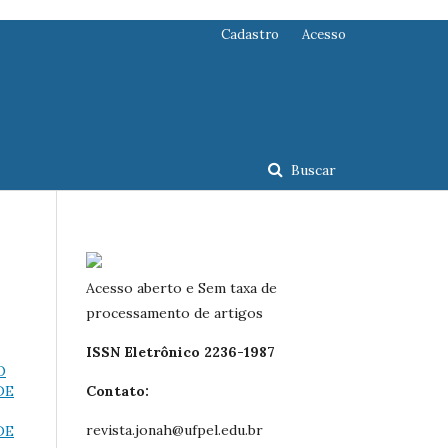
Cadastro
Acesso
Buscar
Acesso aberto e Sem taxa de
processamento de artigos
ISSN Eletrônico 2236-1987
O
DE
Contato:
revista.jonah@ufpel.edu.br
DE