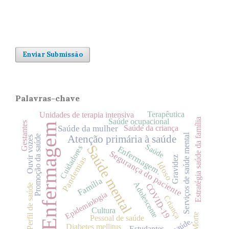
Enviar Submissão
Palavras-chave
Terapêutica
Unidades de terapia intensiva
Estratégia saúde da família
Saúde ocupacional
Gestantes
Enfermagem
Saúde da criança
Saúde da mulher
Serviços de saúde mental
Promoção da saúde
Atenção primária à saúde
Ouvir vozes
Saúde
Saúde mental
Cuidadores
Enfermagem.
Segurança do paciente
Gravidez
Pandemias
Idoso
Família
Adolescente
COVID-19
Perfil de saúde
Epidemiologia
Criança
Cultura
Morte
Pessoal de saúde
saúde.
Diabetes mellitus
Estudantes