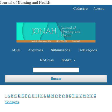
Journal of Nursing and Health
Cadastro
Acesso
Atual
Arquivos
Submissões
Indexações
Notícias
Sobre
Buscar
-
A
B
C
D
E
F
G
H
I
J
K
L
M
N
O
P
Q
R
S
T
U
V
W
X
Y
Z
Toda(o)s