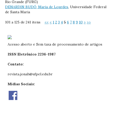
Rio Grande (FURG)
DENARDIN BUDÓ, Maria de Lourdes
, Universidade Federal
de Santa Maria
101 a 125 de 241 itens
<<
<
1
2
3
4
5
6
7
8
9
10
>
>>
Acesso aberto e Sem taxa de processamento de artigos
ISSN Eletrônico 2236-1987
Contato:
revista.jonah@ufpel.edu.br
Mídias Sociais: