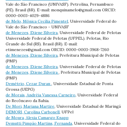
Vale do São Francisco (UNIVASF). Petrolina, Pernambuco
(PE). Brasil (BR). E-mail: monquinamelo@gmail.com ORCID:
0000-0003-4029-4886
de Melo, Mônica Cecília Pimentel
, Universidade Federal do
Vale do São Francisco - UNIVASF
de Menezes, Etiene Silveira
, Universidade Federal de Pelotas
Universidade Federal de Pelotas (UFPEL). Pelotas, Rio
Grande do Sul (RS). Brasil (BR). E-mail:
etimenezes@gmail.com ORCID: 0000-0003-3968-7260
de Menezes, Etiene Silveira
, Prefeitura Municipal de Pelotas
(PMP)
de Menezes, Etiene Silveira
, Universidade Federal de Pelotas
de Menezes, Etiene Silveira
, Prefeitura Municipal de Pelotas
(PMP)
Demétrio, Cezar Duran
, Universidade Estadual de Ponta
Grossa (UEPG)
de Morais, Andréia Vanessa Carneiro
, Universidade Federal
do Recôncavo da Bahia.
De Mori, Mariana Martire
, Universidade Estadual de Maringá
DEMORI, Carolina Carbonell
, UFPel
de Moura, Alexia Camargo Knapp
Demutti Pimpão Martins, Fernanda
, Universidade Federal do