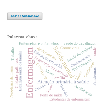
Enviar Submissão
Palavras-chave
Saúde do trabalhador
Enfermeiras e enfermeiros
Saúde da mulher
Saúde mental
Epidemiologia
Coronavirus
saúde.
Trabalho
Enfermagem
Educação em saúde
Estratégia saúde da família
Conhecimento
Segurança do paciente
Enfermagem.
Cuidados paliativos
Cuidadores
COVID-19
Neoplasias da mama
Pandemias
Morte
Idoso
Família
Atenção primária à saúde
Criança
Gravidez
Saúde
Acolhimento
Perfil de saúde
Estudantes de enfermagem