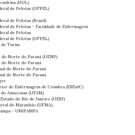
 Londrina (HUL)
deral de Pelotas (UFPEL)
eral de Pelotas (Brasil)
deral de Pelotas - Faculdade de Enfermagem
deral de Pelotas
deral de Pelotas (UFPEL)
s de Turim
al do Norte do Paraná (UENP)
l do Norte do Paraná
dual do Norte do Paraná
dual do Norte do Paraná
egre
erior de Enfermagem de Coimbra (ESEnfC)
al do Amazonas (UFAM)
 Estado do Rio de Janeiro (UERJ)
deral do Maranhão (UFMA),
o Pampa - UNIPAMPA