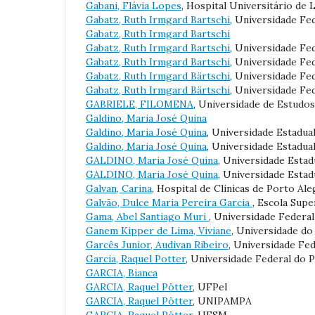
Gabani, Flávia Lopes
, Hospital Universitário de
Gabatz, Ruth Irmgard Bartschi
, Universidade Fe
Gabatz, Ruth Irmgard Bartschi
Gabatz, Ruth Irmgard Bartschi
, Universidade Fed
Gabatz, Ruth Irmgard Bartschi
, Universidade Fe
Gabatz, Ruth Irmgard Bärtschi
, Universidade Fe
Gabatz, Ruth Irmgard Bärtschi
, Universidade Fe
GABRIELE, FILOMENA
, Universidade de Estudo
Galdino, Maria José Quina
Galdino, Maria José Quina
, Universidade Estadu
Galdino, Maria José Quina
, Universidade Estadua
GALDINO, Maria José Quina
, Universidade Esta
GALDINO, Maria José Quina
, Universidade Esta
Galvan, Carina
, Hospital de Clinicas de Porto Al
Galvão, Dulce Maria Pereira Garcia
, Escola Sup
Gama, Abel Santiago Muri
, Universidade Feder
Ganem Kipper de Lima, Viviane
, Universidade do
Garcês Junior, Audivan Ribeiro
, Universidade Fe
Garcia, Raquel Potter
, Universidade Federal d
GARCIA, Bianca
GARCIA, Raquel Pötter
, UFPel
GARCIA, Raquel Pötter
, UNIPAMPA
GARCIA, Raquel Pötter
, UFSM