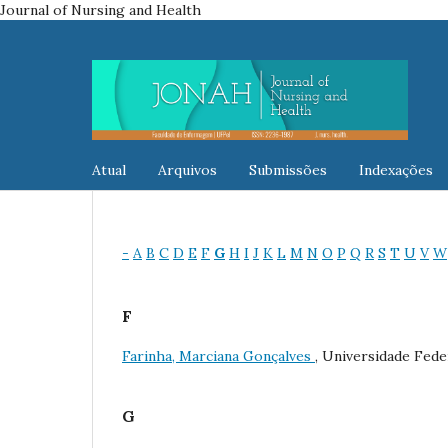
Journal of Nursing and Health
Atual
Arquivos
Submissões
Indexações
-
A
B
C
D
E
F
G
H
I
J
K
L
M
N
O
P
Q
R
S
T
U
V
W
F
Farinha, Marciana Gonçalves
, Universidade Fede
G