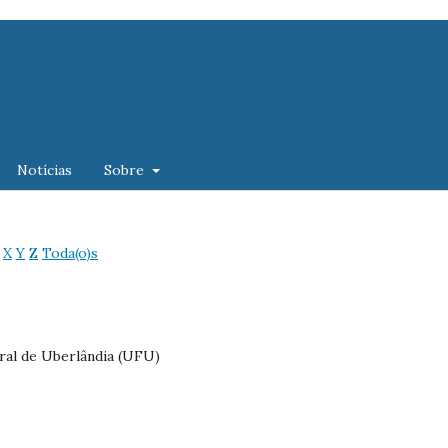
Notícias
Sobre
X
Y
Z
Toda(o)s
ral de Uberlândia (UFU)