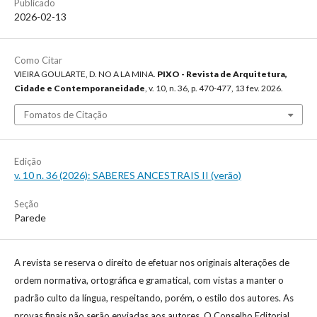
Publicado
2026-02-13
Como Citar
VIEIRA GOULARTE, D. NO A LA MINA.
PIXO - Revista de Arquitetura,
Cidade e Contemporaneidade
, v. 10, n. 36, p. 470-477, 13 fev. 2026.
Fomatos de Citação
Edição
v. 10 n. 36 (2026): SABERES ANCESTRAIS II (verão)
Seção
Parede
A revista se reserva o direito de efetuar nos originais alterações de
ordem normativa, ortográfica e gramatical, com vistas a manter o
padrão culto da língua, respeitando, porém, o estilo dos autores. As
provas finais não serão enviadas aos autores. O Conselho Editorial