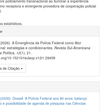
obre policiamento transnacional ao iluminar a experiência
como receptora e emergente provedora de cooperação policial
l.
 estatísticos.
gins.themes.bootstrap3.article.de
ar
P. (2026). A Emergência da Polícia Federal como Ator
onal: estratégias e condicionantes.
Revista Sul-Americana
a Política
,
12
(1), 21.
oi.org/10.15210/rsulacp.v12i1.29458
s de Citação
1 (2026): Dossiê 'A Polícia Federal aos 80 anos: balanço
 e possibilidade de agenda de pesquisa nas Ciências