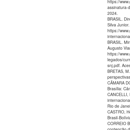
https://www.
assinatura-d
2024.
BRASIL. Dir
Silva Junior
https://www.
internaciona
BRASIL. Min
Augusto Via
https://www.
legados/cur
snj.pdf. Ac
BRETAS, M. 
perspectivas
CÂMARA DOS
Brasília: C
CANCELLI, E
internacion
Rio de Jane
CASTRO, Hel
Brasil-Bolív
CORREIO BRA
contenção da