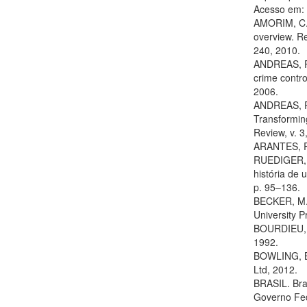
Acesso em: 
AMORIM, C. 
overview. Re
240, 2010.
ANDREAS, P.
crime contro
2006.
ANDREAS, P.
Transforming
Review, v. 3
ARANTES, R. 
RUEDIGER, M
história de
p. 95–136.
BECKER, M. 
University P
BOURDIEU, P.
1992.
BOWLING, B.
Ltd, 2012.
BRASIL. Bras
Governo Fed