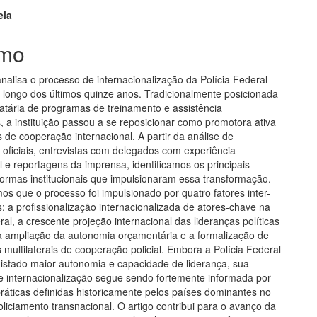
ap3.article.sidebar##
gins.themes.bootstrap3.article.m
ela
mo
analisa o processo de internacionalização da Polícia Federal
o longo dos últimos quinze anos. Tradicionalmente posicionada
atária de programas de treinamento e assistência
, a instituição passou a se reposicionar como promotora ativa
as de cooperação internacional. A partir da análise de
oficiais, entrevistas com delegados com experiência
l e reportagens da imprensa, identificamos os principais
eformas institucionais que impulsionaram essa transformação.
s que o processo foi impulsionado por quatro fatores inter-
: a profissionalização internacionalizada de atores-chave na
ral, a crescente projeção internacional das lideranças políticas
, a ampliação da autonomia orçamentária e a formalização de
multilaterais de cooperação policial. Embora a Polícia Federal
istado maior autonomia e capacidade de liderança, sua
de internacionalização segue sendo fortemente informada por
ráticas definidas historicamente pelos países dominantes no
liciamento transnacional. O artigo contribui para o avanço da