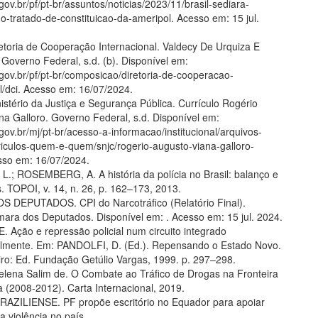
gov.br/pf/pt-br/assuntos/noticias/2023/11/brasil-sediara-
o-tratado-de-constituicao-da-ameripol. Acesso em: 15 jul.
etoria de Cooperação Internacional. Valdecy De Urquiza E
. Governo Federal, s.d. (b). Disponível em:
gov.br/pf/pt-br/composicao/diretoria-de-cooperacao-
l/dci. Acesso em: 16/07/2024.
istério da Justiça e Segurança Pública. Currículo Rogério
na Galloro. Governo Federal, s.d. Disponível em:
gov.br/mj/pt-br/acesso-a-informacao/institucional/arquivos-
riculos-quem-e-quem/snjc/rogerio-augusto-viana-galloro-
esso em: 16/07/2024.
L.; ROSEMBERG, A. A história da polícia no Brasil: balanço e
. TOPOI, v. 14, n. 26, p. 162–173, 2013.
 DEPUTADOS. CPI do Narcotráfico (Relatório Final).
âmara dos Deputados. Disponível em:
. Acesso em: 15 jul. 2024.
. Ação e repressão policial num circuito integrado
almente. Em: PANDOLFI, D. (Ed.). Repensando o Estado Novo.
iro: Ed. Fundação Getúlio Vargas, 1999. p. 297–298.
ena Salim de. O Combate ao Tráfico de Drogas na Fronteira
ia (2008-2012). Carta Internacional, 2019.
ZILIENSE. PF propõe escritório no Equador para apoiar
 violência no país.