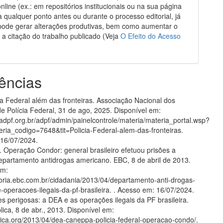
online (ex.: em repositórios institucionais ou na sua página
a qualquer ponto antes ou durante o processo editorial, já
pode gerar alterações produtivas, bem como aumentar o
 a citação do trabalho publicado (Veja
O Efeito do Acesso
ências
ia Federal além das fronteiras. Associação Nacional dos
e Polícia Federal, 31 de ago, 2025. Disponível em:
.adpf.org.br/adpf/admin/painelcontrole/materia/materia_portal.wsp?
eria_codigo=7648&tit=Policia-Federal-alem-das-fronteiras.
16/07/2024.
Operação Condor: general brasileiro efetuou prisões a
epartamento antidrogas americano. EBC, 8 de abril de 2013.
em:
oria.ebc.com.br/cidadania/2013/04/departamento-anti-drogas-
-operacoes-ilegais-da-pf-brasileira. . Acesso em: 16/07/2024.
s perigosas: a DEA e as operações ilegais da PF brasileira.
ica, 8 de abr., 2013. Disponível em:
blica.org/2013/04/dea-caneppa-policia-federal-operacao-condo/.