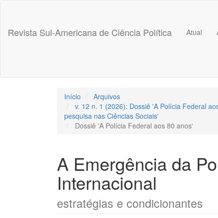
##plugins.themes.bootstrap3.accessible_menu.label##
##plugins.themes.bootstrap3.accessible_menu.main_navigation
##plugins.themes.bootstrap3.accessible_menu.main_content##
Revista Sul-Americana de Ciência Política
Atual
##plugins.themes.bootstrap3.accessible_menu.sidebar##
Início
Arquivos
v. 12 n. 1 (2026): Dossiê 'A Polícia Federal 
pesquisa nas Ciências Sociais'
Dossiê 'A Polícia Federal aos 80 anos'
A Emergência da Pol
Internacional
estratégias e condicionantes