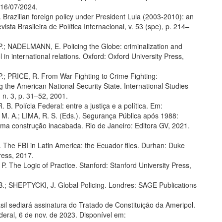
16/07/2024.
Brazilian foreign policy under President Lula (2003-2010): an
vista Brasileira de Política Internacional, v. 53 (spe), p. 214–
; NADELMANN, E. Policing the Globe: criminalization and
l in international relations. Oxford: Oxford University Press,
; PRICE, R. From War Fighting to Crime Fighting:
 the American National Security State. International Studies
, n. 3, p. 31–52, 2001.
B. Polícia Federal: entre a justiça e a política. Em:
. A.; LIMA, R. S. (Eds.). Segurança Pública após 1988:
 uma construção inacabada. Rio de Janeiro: Editora GV, 2021.
The FBI in Latin America: the Ecuador files. Durhan: Duke
ress, 2017.
 The Logic of Practice. Stanford: Stanford University Press,
; SHEPTYCKI, J. Global Policing. Londres: SAGE Publications
il sediará assinatura do Tratado de Constituição da Ameripol.
eral, 6 de nov. de 2023. Disponível em: