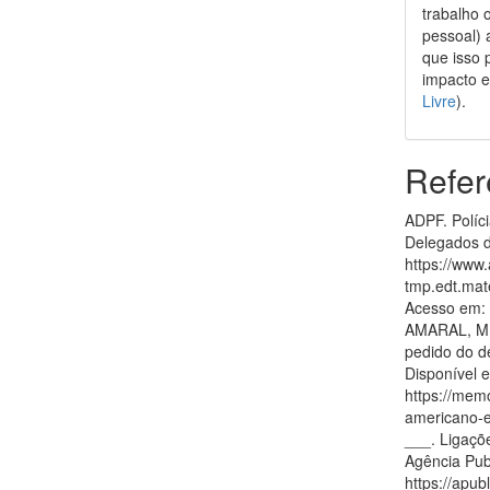
trabalho 
pessoal) 
que isso 
impacto e
Livre
).
Refer
ADPF. Políc
Delegados d
https://www
tmp.edt.mat
Acesso em: 
AMARAL, M. 
pedido do d
Disponível 
https://mem
americano-e
___. Ligaçõe
Agência Publ
https://apu