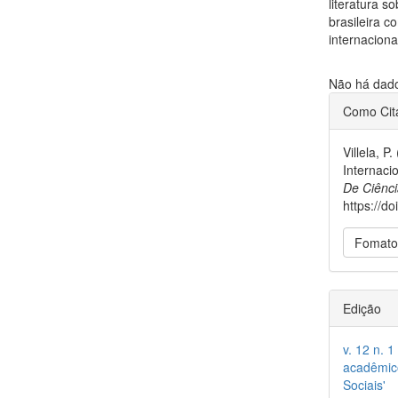
literatura s
brasileira 
internaciona
Downloads
Não há dados
##plu
Como Cit
Villela, 
Internaci
De Ciênci
https://d
Fomato
Edição
v. 12 n. 
acadêmico
Sociais'