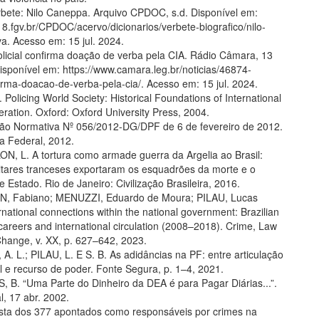
ete: Nilo Caneppa. Arquivo CPDOC, s.d. Disponível em:
8.fgv.br/CPDOC/acervo/dicionarios/verbete-biografico/nilo-
a. Acesso em: 15 jul. 2024.
licial confirma doação de verba pela CIA. Rádio Câmara, 13
isponível em: https://www.camara.leg.br/noticias/46874-
firma-doacao-de-verba-pela-cia/. Acesso em: 15 jul. 2024.
olicing World Society: Historical Foundations of International
ration. Oxford: Oxford University Press, 2004.
ção Normativa Nº 056/2012-DG/DPF de 6 de fevereiro de 2012.
cia Federal, 2012.
, L. A tortura como armade guerra da Argelia ao Brasil:
itares tranceses exportaram os esquadrões da morte e o
e Estado. Rio de Janeiro: Civilização Brasileira, 2016.
 Fabiano; MENUZZI, Eduardo de Moura; PILAU, Lucas
ernational connections within the national government: Brazilian
 careers and international circulation (2008–2018). Crime, Law
Change, v. XX, p. 627–642, 2023.
. L.; PILAU, L. E S. B. As adidâncias na PF: entre articulação
l e recurso de poder. Fonte Segura, p. 1–4, 2021.
B. “Uma Parte do Dinheiro da DEA é para Pagar Diárias...”.
l, 17 abr. 2002.
lista dos 377 apontados como responsáveis por crimes na