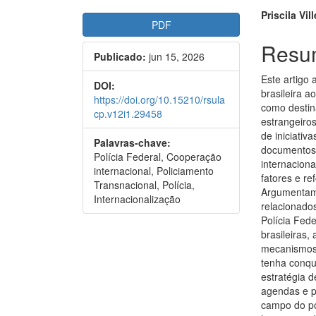
##plugins.themes.bootstr
##plu
Priscila Vill
PDF
Resu
Publicado:
jun 15, 2026
Este artigo 
DOI:
brasileira a
https://doi.org/10.15210/rsula
como destin
cp.v12i1.29458
estrangeiros
de iniciativ
Palavras-chave:
documentos 
Polícia Federal, Cooperação
internaciona
internacional, Policiamento
fatores e r
Transnacional, Polícia,
Argumentamo
Internacionalização
relacionados
Polícia Fede
brasileiras
mecanismos 
tenha conqu
estratégia 
agendas e p
campo do po