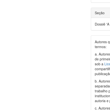
Seção
Dossiê 'A
Autores q
termos:
a. Autore
de primei
sob a
Lic
compartil
publicação
b. Autore
separadam
trabalho 
instituci
autoria e 
c. Autore