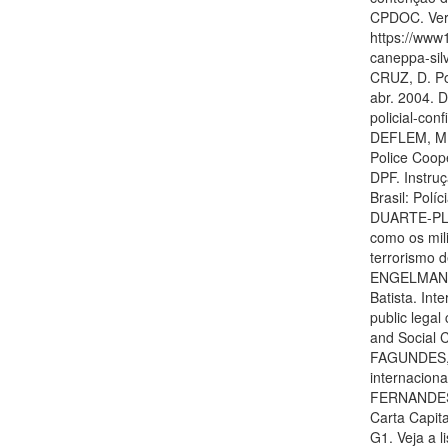
CPDOC. Verb
https://www1
caneppa-silv
CRUZ, D. Po
abr. 2004. D
policial-con
DEFLEM, M. P
Police Coope
DPF. Instru
Brasil: Polí
DUARTE-PLON
como os mil
terrorismo d
ENGELMANN,
Batista. Int
public legal
and Social 
FAGUNDES, A
internaciona
FERNANDES, 
Carta Capita
G1. Veja a 